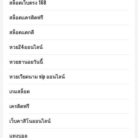
สล็อตเว็บตรง 168
สล็อตเเครดิตฟรี
สล็อตแตกดี
หวย24ออนไลน์
หวยฮานอยวันนี้
หวยเวียดนาม vip ออนไลน์
เกมสล็อต
เครดิตฟรี
เว็บคาสิโนออนไลน์
แทงบอล