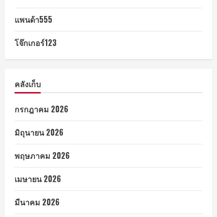
แพนด้า555
โจ๊กเกอร์123
คลังเก็บ
กรกฎาคม 2026
มิถุนายน 2026
พฤษภาคม 2026
เมษายน 2026
มีนาคม 2026