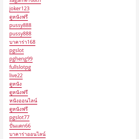
sagame168th
joker123
ดูหนังฟรี
pussy888
pussy888
บาคาร่า168
pgslot
pgheng99
fullslotpg
live22
ดูหนัง
ดูหนังฟรี
หนังออนไลน์
ดูหนังฟรี
pgslot77
ปั่นแตก66
บาคาร่าออนไลน์