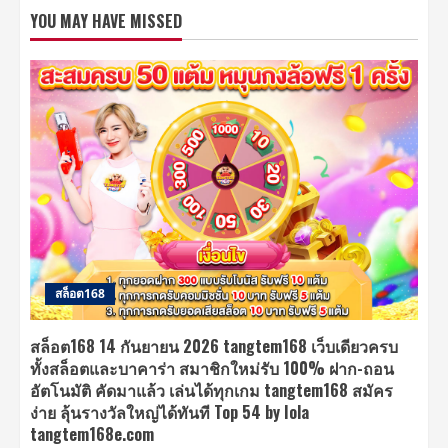
YOU MAY HAVE MISSED
สล็อต168
สล็อต168 14 กันยายน 2026 tangtem168 เว็บเดียวครบ
ทั้งสล็อตและบาคาร่า สมาชิกใหม่รับ 100% ฝาก-ถอน
อัตโนมัติ คัดมาแล้ว เล่นได้ทุกเกม tangtem168 สมัคร
ง่าย ลุ้นรางวัลใหญ่ได้ทันที Top 54 by Iola
tangtem168e.com