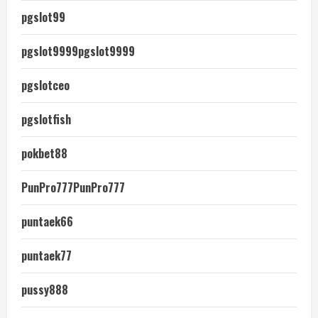
pgslot99
pgslot9999pgslot9999
pgslotceo
pgslotfish
pokbet88
PunPro777PunPro777
puntaek66
puntaek77
pussy888