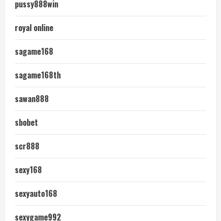
pussy888win
royal online
sagame168
sagame168th
sawan888
sbobet
scr888
sexy168
sexyauto168
sexygame992