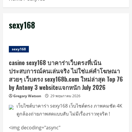
sexy168
sexy168
casino sexy168 บาคาร่าเว็บตรงที่เน้น
ประสบการณ์คนเล่นจริง ไม่ใช่แค่คำโฆษณา
สวยๆ เว็บตรง sexy168b.com ใหม่ล่าสุด Top 76
by Antony 3 websiteแจกหนัก July 2026
Gregory Watson
29 พฤษภาคม 2026
เว็บไซต์บาคาร่า sexy168 เว็บไซต์ตรง ภาพคมชัด 4K
ดูกล้องถ่ายภาพสดแบบสับ ไม่มีเรื่องราวทุจริต !
<img decoding="async"