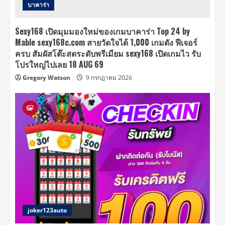
บาคาร่า
Sexy168 เปิดมุมมองใหม่ของเกมบาคาร่า Top 24 by
Mable sexy168c.com สายวัดใจได้ 1,000 เกมดัง ฟีเจอร์
ครบ สัมผัสโต๊ะสดระดับพรีเมียม sexy168 เปิดเกมไว รับ
โปรใหญ่ไปเลย 18 AUG 69
Gregory Watson
9 กรกฎาคม 2026
joker123auto