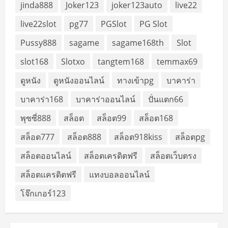
jinda888
Joker123
joker123auto
live22
live22slot
pg77
PGSlot
PG Slot
Pussy888
sagame
sagame168th
Slot
slot168
Slotxo
tangtem168
temmax69
ดูหนัง
ดูหนังออนไลน์
ทางเข้าpg
บาคาร่า
บาคาร่า168
บาคาร่าออนไลน์
ปั่นแตก66
พุซซี่888
สล็อต
สล็อต99
สล็อต168
สล็อต777
สล็อต888
สล็อต918kiss
สล็อตpg
สล็อตออนไลน์
สล็อตเครดิตฟรี
สล็อตเว็บตรง
สล็อตเเครดิตฟรี
แทงบอลออนไลน์
โจ๊กเกอร์123