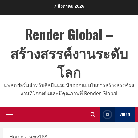
Skip
7 สิงหาคม 2026
to
content
Render Global –
สร้างสรรค์งานระดับ
โลก
แพลตฟอร์มสำหรับศิลปินและนักออกแบบในการสร้างสรรค์ผล
งานที่โดดเด่นและมีคุณภาพที่ Render Global
VIDEO
Primary
Menu
Home
sexy168