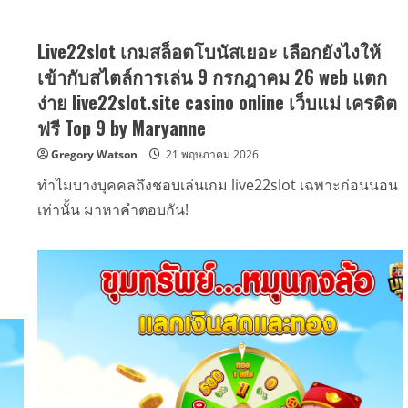
Live22slot เกมสล็อตโบนัสเยอะ เลือกยังไงให้
เข้ากับสไตล์การเล่น 9 กรกฎาคม 26 web แตก
ง่าย live22slot.site casino online เว็บแม่ เครดิต
ฟรี Top 9 by Maryanne
Gregory Watson
21 พฤษภาคม 2026
ทำไมบางบุคคลถึงชอบเล่นเกม live22slot เฉพาะก่อนนอน
เท่านั้น มาหาคำตอบกัน!