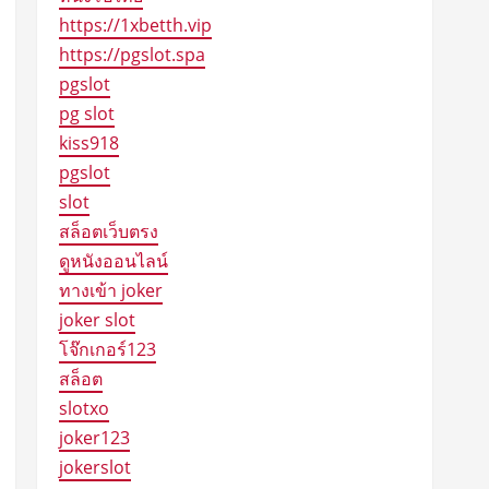
https://1xbetth.vip
https://pgslot.spa
pgslot
pg slot
kiss918
pgslot
slot
สล็อตเว็บตรง
ดูหนังออนไลน์
ทางเข้า joker
joker slot
โจ๊กเกอร์123
สล็อต
slotxo
joker123
jokerslot