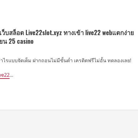
by
Maryanne
 เว็บสล็อต Live22slot.xyz ทางเข้า live22 webแตกง่าย
ยน 25 casino
ได้กำไรแบบจัดเต็ม ฝากถอนไม่มีขั้นต่ำ เครดิตฟรีไม่อั้น ทดลองเลย!
ive22
...