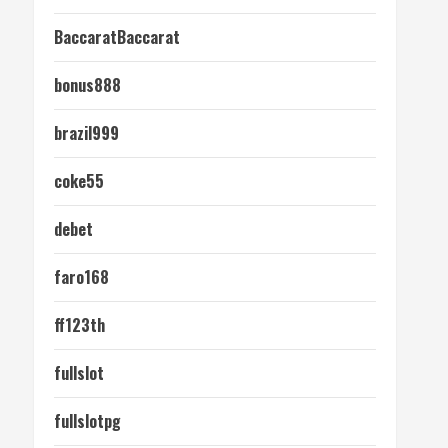
BaccaratBaccarat
bonus888
brazil999
coke55
debet
faro168
ff123th
fullslot
fullslotpg