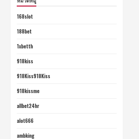
หมวดหมู่
168slot
188bet
1xbetth
918kiss
918Kiss918Kiss
918kissme
allbet24hr
alot666
ambking