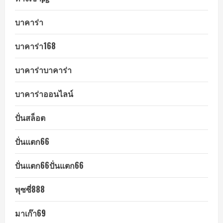
บาคาร่า
บาคาร่า168
บาคาร่าบาคาร่า
บาคาร่าออนไลน์
ปั่นสล็อต
ปั่นแตก66
ปั่นแตก66ปั่นแตก66
พุซซี่888
มาเก๊า69