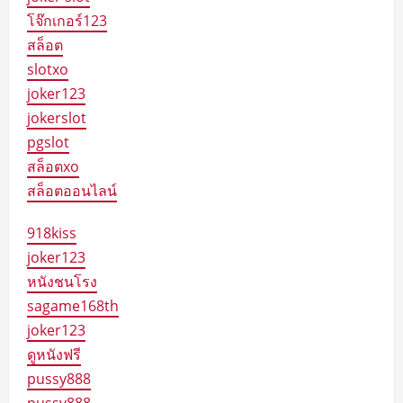
โจ๊กเกอร์123
สล็อต
slotxo
joker123
jokerslot
pgslot
สล็อตxo
สล็อตออนไลน์
918kiss
joker123
หนังชนโรง
sagame168th
joker123
ดูหนังฟรี
pussy888