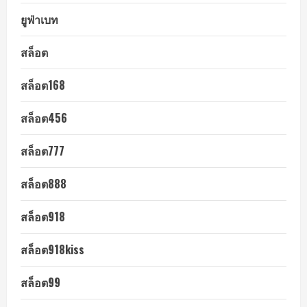
ยูฟ่าเบท
สล็อต
สล็อต168
สล็อต456
สล็อต777
สล็อต888
สล็อต918
สล็อต918kiss
สล็อต99