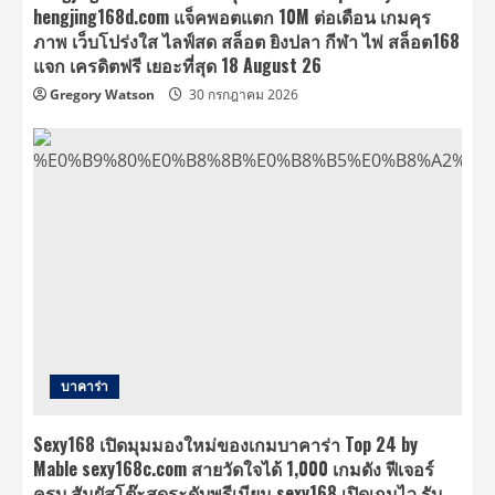
hengjing168d.com แจ็คพอตแตก 10M ต่อเดือน เกมคุร
ภาพ เว็บโปร่งใส ไลฟ์สด สล็อต ยิงปลา กีฬา ไพ่ สล็อต168
แจก เครดิตฟรี เยอะที่สุด 18 August 26
Gregory Watson
30 กรกฎาคม 2026
บาคาร่า
Sexy168 เปิดมุมมองใหม่ของเกมบาคาร่า Top 24 by
Mable sexy168c.com สายวัดใจได้ 1,000 เกมดัง ฟีเจอร์
ครบ สัมผัสโต๊ะสดระดับพรีเมียม sexy168 เปิดเกมไว รับ