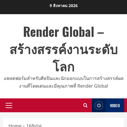
Skip
9 สิงหาคม 2026
to
content
Render Global –
สร้างสรรค์งานระดับ
โลก
แพลตฟอร์มสำหรับศิลปินและนักออกแบบในการสร้างสรรค์ผล
งานที่โดดเด่นและมีคุณภาพที่ Render Global
VIDEO
Primary
Menu
Home
168slot