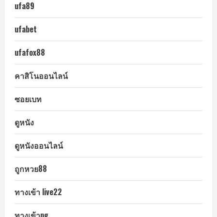
ufa89
ufabet
ufafox88
คาสิโนออนไลน์
ซอยเบท
ดูหนัง
ดูหนังออนไลน์
ถูกหวย88
ทางเข้า live22
ทางเข้าpg