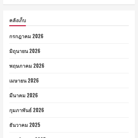
คลังเก็บ
กรกฎาคม 2026
มิถุนายน 2026
พฤษภาคม 2026
เมษายน 2026
มีนาคม 2026
กุมภาพันธ์ 2026
ธันวาคม 2025