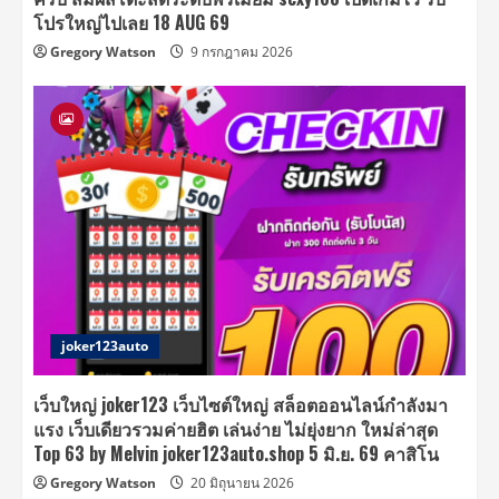
โปรใหญ่ไปเลย 18 AUG 69
Gregory Watson
9 กรกฎาคม 2026
joker123auto
เว็บใหญ่ joker123 เว็บไซต์ใหญ่ สล็อตออนไลน์กำลังมา
แรง เว็บเดียวรวมค่ายฮิต เล่นง่าย ไม่ยุ่งยาก ใหม่ล่าสุด
Top 63 by Melvin joker123auto.shop 5 มิ.ย. 69 คาสิโน
Gregory Watson
20 มิถุนายน 2026