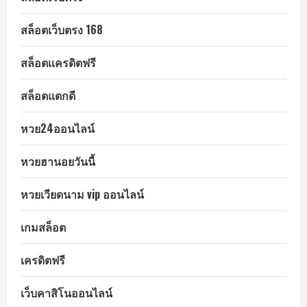
สล็อตเว็บตรง 168
สล็อตเเครดิตฟรี
สล็อตแตกดี
หวย24ออนไลน์
หวยฮานอยวันนี้
หวยเวียดนาม vip ออนไลน์
เกมสล็อต
เครดิตฟรี
เว็บคาสิโนออนไลน์