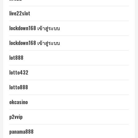
live22slot
lockdown168 เข้าสู่ระบบ
lockdown168 เข้าสู่ระบบ
lot888
lotto432
lotto888
okcasino
p2vvip
panama888