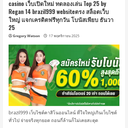
casino เว็บเปิดใหม่ ทดลองเล่น Top 25 by
Regan 14 brazil999 websiteตรง สล็อตเว็บ
ใหญ่ แจกเครดิตฟรีทุกวัน โบนัสเพียบ ธันวา
25
Gregory Watson
17 พฤศจิกายน 2025
brazil999 เว็บไซต์คาสิโนออนไลน์ ที่ใจใหญ่เกินเว็บไซต์
ทั่วไป จ่ายจริงทุกยอด ถอนกี่ล้านก็ไม่เคยสะดุด