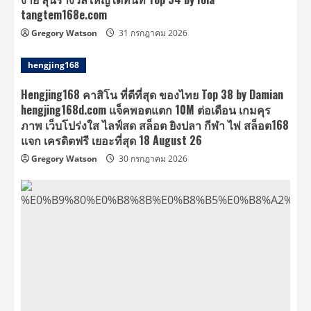
tangtem168e.com
Gregory Watson
31 กรกฎาคม 2026
hengjing168
Hengjing168 คาสิโน ที่ดีที่สุด ของไทย Top 38 by Damian
hengjing168d.com แจ็คพอตแตก 10M ต่อเดือน เกมคุร
ภาพ เว็บโปร่งใส ไลฟ์สด สล็อต ยิงปลา กีฬา ไพ่ สล็อต168
แจก เครดิตฟรี เยอะที่สุด 18 August 26
Gregory Watson
30 กรกฎาคม 2026