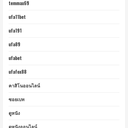
temmax69
ufa11bet
ufa191
ufa89
ufabet
ufafox88
คาสิโนออนไลน์
ซอยเบท
ดูหนัง
ดูหนังออนไลน์