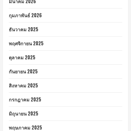
มีนาคม 2026
กุมภาพันธ์ 2026
ธันวาคม 2025
พฤศจิกายน 2025
ตุลาคม 2025
กันยายน 2025
สิงหาคม 2025
กรกฎาคม 2025
มิถุนายน 2025
พฤษภาคม 2025