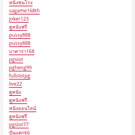
หนังชนโรง
sagame168th
joker123
ดูหนังฟรี
pussy888
pussy888
บาคาร่า168
pgslot
pgheng99
fullslotpg
live22
ดูหนัง
ดูหนังฟรี
หนังออนไลน์
ดูหนังฟรี
pgslot77
ปั่นแตก66