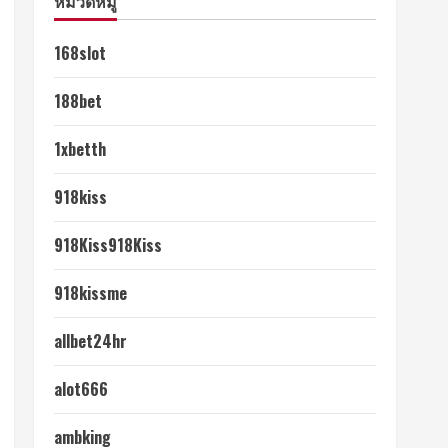
หมวดหมู่
168slot
188bet
1xbetth
918kiss
918Kiss918Kiss
918kissme
allbet24hr
alot666
ambking