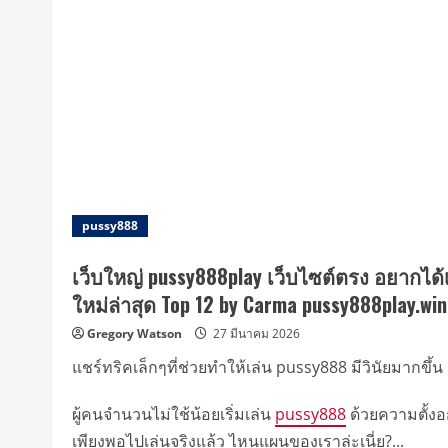
ทาง
2026
สร้าง
ราย
ได้
กำ
ไร
เน้นๆ
แจก
เพชร
ฟรี
ทุก
วัน
เล่น
ได้
ทุก
เกม
pussy888
ยอด
เล็ก
ยอด
เว็บใหญ่ pussy888play เว็บไซต์ตรง อยากได้เ
ใหญ่
โอน
ใหม่ล่าสุด Top 12 by Carma pussy888play.win 
ทันที
pussy888
คัด
Gregory Watson
27 มีนาคม 2026
เกม
ทุก
แชร์ทริคเล็กๆที่ช่วยทำให้เล่น pussy888 มีวินัยมากขึ้น 
ค่าย
ดัง
Top
31
ผู้คนจำนวนไม่ใช้น้อยเริ่มเล่น
pussy888
ด้วยความตั้งอก
by
เพียงพอไปเล่นจริงแล้ว ไหนแผนของเราล่ะเนี่ย?...
Marcelino