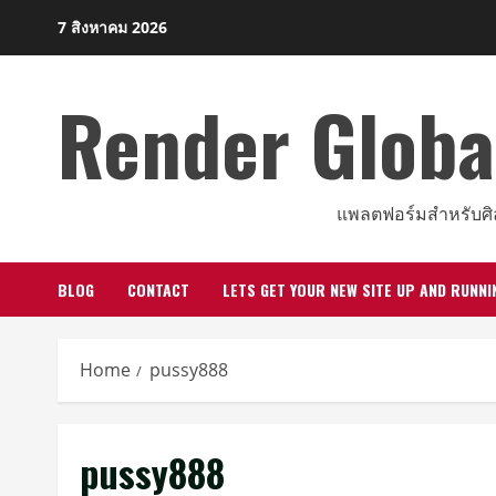
Skip
7 สิงหาคม 2026
to
content
Render Glob
แพลตฟอร์มสำหรับศิ
BLOG
CONTACT
LETS GET YOUR NEW SITE UP AND RUNNIN
Home
pussy888
pussy888