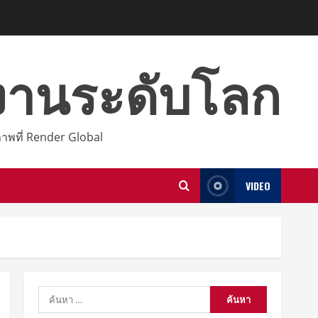
์งานระดับโลก
พที่ Render Global
VIDEO
ค้นหา
สำหรับ: