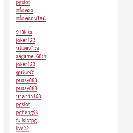
pgslot
สล็อตxo
สล็อตออนไลน์
918kiss
joker123
หนังชนโรง
sagame168th
joker123
ดูหนังฟรี
pussy888
pussy888
บาคาร่า168
pgslot
pgheng99
fullslotpg
live22