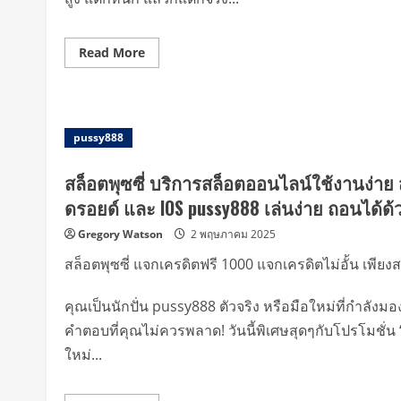
Carma
pussy888play.win
8
มี.ค.
Read
Read More
69
more
casino
about
พุซซี่888
ห้าม
พลาด
กับ
pussy888
ผู้นำ
วงการ
เดิม
พัน
สล็อตพุซซี่ บริการสล็อตออนไลน์ใช้งานง่า
Top
8
ดรอยด์ และ IOS pussy888 เล่นง่าย ถอนได้ด
by
Jerrod
Gregory Watson
2 พฤษภาคม 2025
pussy888play.vip
ฝาก
สล็อตพุซซี่ แจกเครดิตฟรี 1000 แจกเครดิตไม่อั้น เพีย
ผ่า
นท
รู
มัน
คุณเป็นนักปั่น pussy888 ตัวจริง หรือมือใหม่ที่กำลัง
นี่
สบาย
คำตอบที่คุณไม่ควรพลาด! วันนี้พิเศษสุดๆกับโปรโมชั่น 
เสียง
ดี
ใหม่...
กราฟ
ฟิค
สวย