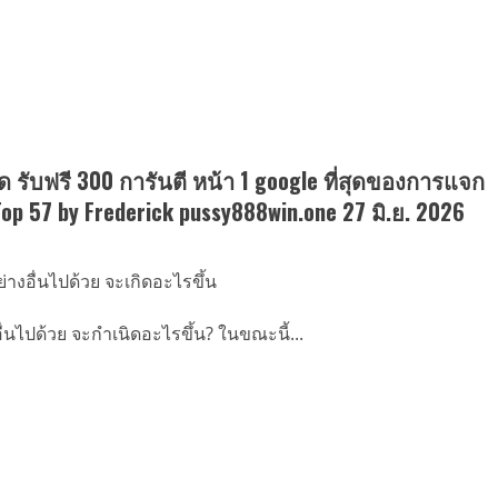
ด รับฟรี 300 การันตี หน้า 1 google ที่สุดของการแจก
op 57 by Frederick pussy888win.one 27 มิ.ย. 2026
างอื่นไปด้วย จะเกิดอะไรขึ้น
่นไปด้วย จะกำเนิดอะไรขึ้น? ในขณะนี้...