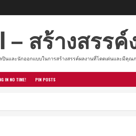
al – สร้างสรรค
ลปินและนักออกแบบในการสร้างสรรค์ผลงานที่โดดเด่นและมีคุณภา
G IN NO TIME!
PIN POSTS