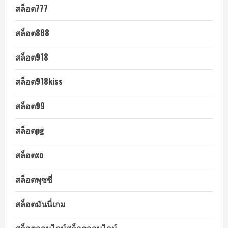
สล็อต777
สล็อต888
สล็อต918
สล็อต918kiss
สล็อต99
สล็อตpg
สล็อตxo
สล็อตพุซซี่
สล็อตมันนี่เกม