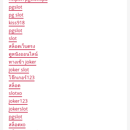
pgslot
pg slot
kiss918
pgslot
slot
สล็อตเว็บตรง
ดูหนังออนไลน์
ทางเข้า joker
joker slot
โจ๊กเกอร์123
สล็อต
slotxo
joker123
jokerslot
pgslot
สล็อตxo