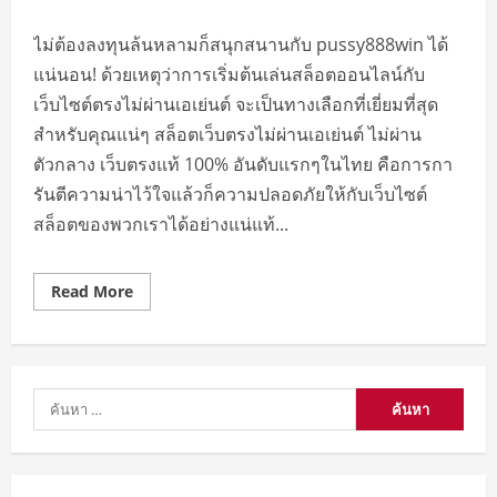
ไม่ต้องลงทุนล้นหลามก็สนุกสนานกับ pussy888win ได้
แน่นอน! ด้วยเหตุว่าการเริ่มต้นเล่นสล็อตออนไลน์กับ
เว็บไซต์ตรงไม่ผ่านเอเย่นต์ จะเป็นทางเลือกที่เยี่ยมที่สุด
สำหรับคุณแน่ๆ สล็อตเว็บตรงไม่ผ่านเอเย่นต์ ไม่ผ่าน
ตัวกลาง เว็บตรงแท้ 100% อันดับแรกๆในไทย คือการกา
รันตีความน่าไว้ใจแล้วก็ความปลอดภัยให้กับเว็บไซต์
สล็อตของพวกเราได้อย่างแน่แท้...
Read
Read More
more
about
Pussy888win
pussy888win.vip
28
ก.ย.
2567
ค้นหา
pussy888win
สำหรับ:
ทาง
เลือก
ยอด
นิยม
ของ