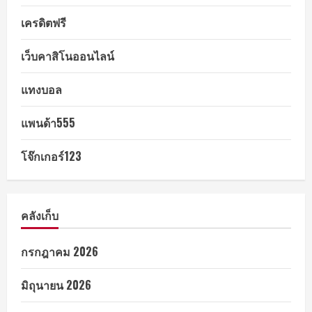
เครดิตฟรี
เว็บคาสิโนออนไลน์
แทงบอล
แพนด้า555
โจ๊กเกอร์123
คลังเก็บ
กรกฎาคม 2026
มิถุนายน 2026