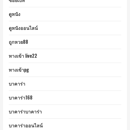
ซอยเบท
ดูหนัง
ดูหนังออนไลน์
ถูกหวย88
ทางเข้า live22
ทางเข้าpg
บาคาร่า
บาคาร่า168
บาคาร่าบาคาร่า
บาคาร่าออนไลน์