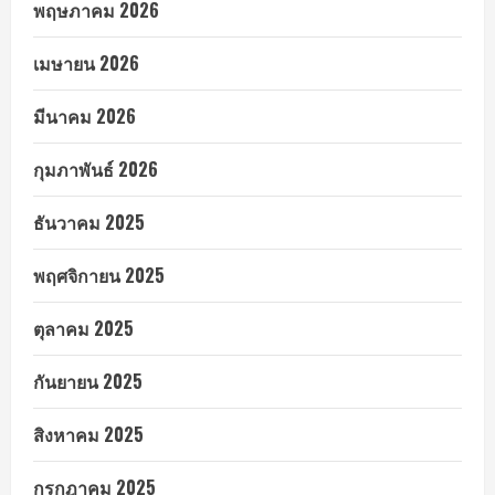
พฤษภาคม 2026
เมษายน 2026
มีนาคม 2026
กุมภาพันธ์ 2026
ธันวาคม 2025
พฤศจิกายน 2025
ตุลาคม 2025
กันยายน 2025
สิงหาคม 2025
กรกฎาคม 2025