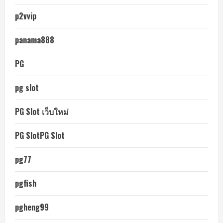
p2vvip
panama888
PG
pg slot
PG Slot เว็บใหม่
PG SlotPG Slot
pg77
pgfish
pgheng99