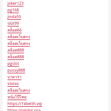
นัก
joker123
เดิม
พัน
pg168
ปลอดภัย
jinda55
คุ้ม
ค่า
slot99
การ
ลงทุน
สล็อต66
แตก
หนัก
สล็อตเว็บตรง
จ่าย
จริง
สล็อตเว็บตรง
สร้าง
กำไร
สล็อต888
ได้
ดี
สล็อต888
pussy888win
บริการ
pgslot
ครบ
วงจร
pussy888
Top
40
บาคาร่า
by
Ramiro
slotxo
สล็อตเว็บตรง
หนังโป๊ไทย
https://1xbetth.vip
https://pgslot.spa