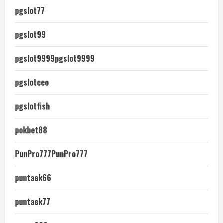
pgslot77
pgslot99
pgslot9999pgslot9999
pgslotceo
pgslotfish
pokbet88
PunPro777PunPro777
puntaek66
puntaek77