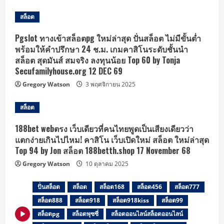
u
e
สล็อต
Pgslot ทางเข้าสล็อตpg ใหม่ล่าสุด ปั่นสล็อต ไม่มีขั้นต่ำ
R
พร้อมให้คำปรึกษา 24 ช.ม. เกมคาสิโนระดับชั้นนำ
e
สล็อต สุดมันส์ สมจริง ลงทุนน้อย Top 60 by Tonja
Secufamilyhouse.org 12 DEC 69
a
Gregory Watson
3 พฤศจิกายน 2025
d
สล็อต
i
188bet webตรง เว็บเดียวที่คนไทยพูดเป็นเสียงเดียวว่า
แตกง่ายเกินไปไหม! คาสิโน เว็บเปิดใหม่ สล็อต ใหม่ล่าสุด
n
Top 94 by Jon สล็อต 188betth.shop 17 November 68
g
Gregory Watson
10 ตุลาคม 2025
ปั่นสล็อต
สล็อต
สล็อต168
สล็อต456
สล็อต777
สล็อต888
สล็อต918
สล็อต918kiss
สล็อต99
สล็อตpg
สล็อตพุซซี่
สล็อตออนไลน์สล็อตออนไลน์