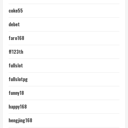
coke55
debet
faro168
ff123th
fullslot
fullslotpg
funny18
happy168
hengjing168