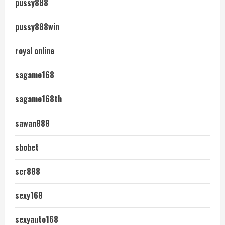
pussy888
pussy888win
royal online
sagame168
sagame168th
sawan888
sbobet
scr888
sexy168
sexyauto168