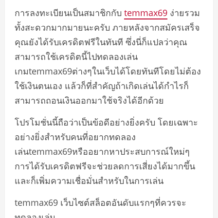
การลงทะเบียนเป็นสมาชิกกับ
temmax69
ง่ายรวม
ทั้งสะดวกมากมายนะครับ ภายหลังจากสมัครเสร็จ
คุณยังได้รับเครดิตฟรีในทันที ซึ่งนี่ก็แปลว่าคุณ
สามารถใช้เครดิตนี้ไปทดลองเล่น
เกมtemmax69ต่างๆในเว็บได้โดยทันทีโดยไม่ต้อง
ใช้เงินตนเอง แล้วก็ที่สำคัญถ้าเกิดเล่นได้กำไรก็
สามารถถอนเงินออกมาใช้จริงได้อีกด้วย
โปรโมชั่นนี้ถือว่าเป็นข้อดีอย่างยิ่งครับ โดยเฉพาะ
อย่างยิ่งสำหรับคนที่อยากทดลอง
เล่นtemmax69หรืออยากหาประสบการณ์ใหม่ๆ
การได้รับเครดิตฟรีจะช่วยลดการเสี่ยงได้มากขึ้น
และก็เพิ่มความเชื่อมั่นสำหรับในการเล่น
temmax69 เว็บไซต์สล็อตอันดับแรกๆที่ควรจะ
ทดลองเล่น