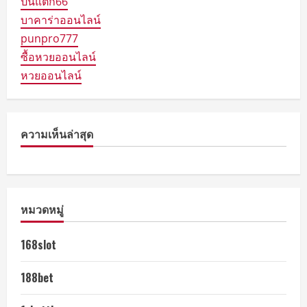
ปั่นแตก66
บาคาร่าออนไลน์
punpro777
ซื้อหวยออนไลน์
หวยออนไลน์
ความเห็นล่าสุด
หมวดหมู่
168slot
188bet