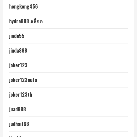
hongkong456
hydra888 สล็อต
jinda55
jinda888
joker123
joker123auto
joker123th
juad888
judhai168