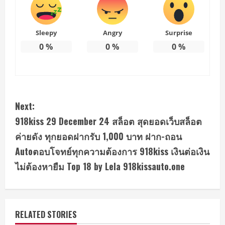
Sleepy
Angry
Surprise
0
%
0
%
0
%
C
Next:
o
918kiss 29 December 24 สล็อต สุดยอดเว็บสล็อต
ค่ายดัง ทุกยอดฝากรับ 1,000 บาท ฝาก-ถอน
n
Autoตอบโจทย์ทุกความต้องการ 918kiss เงินต่อเงิน
t
ไม่ต้องหายืม Top 18 by Lela 918kissauto.one
i
n
RELATED STORIES