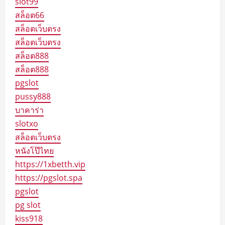
slot99
สล็อต66
สล็อตเว็บตรง
สล็อตเว็บตรง
สล็อต888
สล็อต888
pgslot
pussy888
บาคาร่า
slotxo
สล็อตเว็บตรง
หนังโป๊ไทย
https://1xbetth.vip
https://pgslot.spa
pgslot
pg slot
kiss918