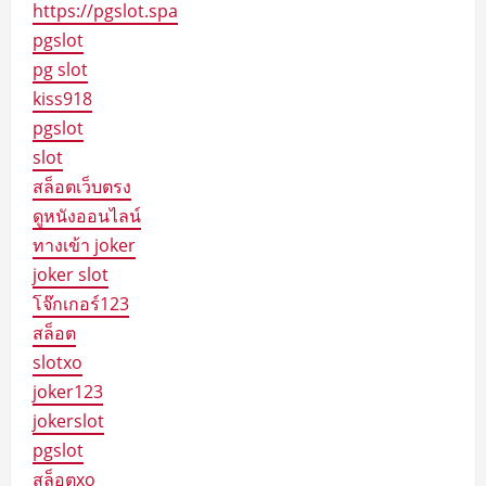
https://pgslot.spa
ถึง
5
pgslot
พัน
เท่า
pg slot
Top
92
kiss918
by
Mohammad
pgslot
slot
สล็อตเว็บตรง
ดูหนังออนไลน์
ทางเข้า joker
joker slot
โจ๊กเกอร์123
สล็อต
slotxo
joker123
jokerslot
pgslot
สล็อตxo