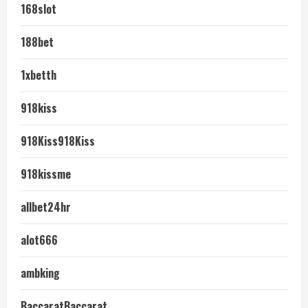
168slot
188bet
1xbetth
918kiss
918Kiss918Kiss
918kissme
allbet24hr
alot666
ambking
BaccaratBaccarat