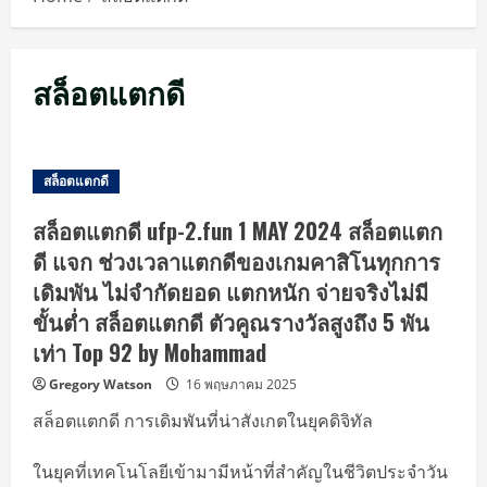
สล็อตแตกดี
สล็อตแตกดี
สล็อตแตกดี ufp-2.fun 1 MAY 2024 สล็อตแตก
ดี แจก ช่วงเวลาแตกดีของเกมคาสิโนทุกการ
เดิมพัน ไม่จำกัดยอด แตกหนัก จ่ายจริงไม่มี
ขั้นต่ำ สล็อตแตกดี ตัวคูณรางวัลสูงถึง 5 พัน
เท่า Top 92 by Mohammad
Gregory Watson
16 พฤษภาคม 2025
สล็อตแตกดี การเดิมพันที่น่าสังเกตในยุคดิจิทัล
ในยุคที่เทคโนโลยีเข้ามามีหน้าที่สำคัญในชีวิตประจำวัน