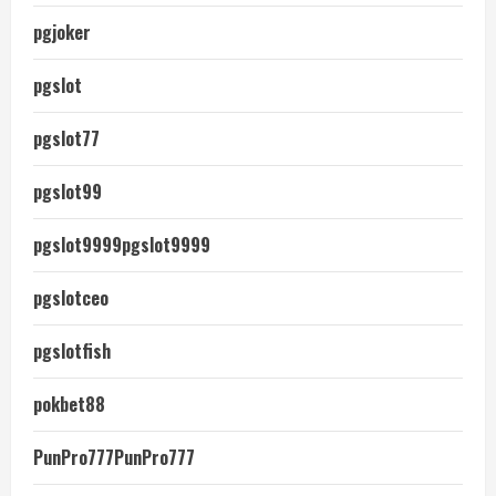
pgjoker
pgslot
pgslot77
pgslot99
pgslot9999pgslot9999
pgslotceo
pgslotfish
pokbet88
PunPro777PunPro777