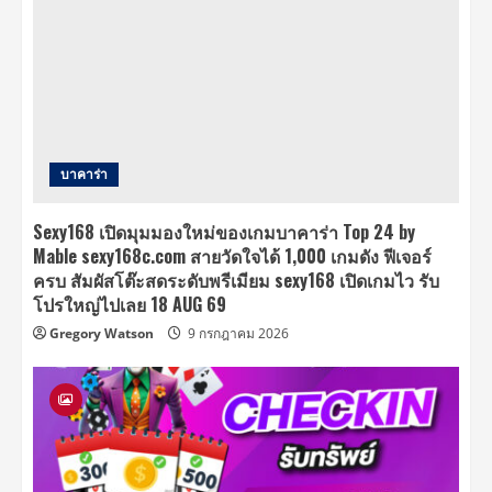
บาคาร่า
Sexy168 เปิดมุมมองใหม่ของเกมบาคาร่า Top 24 by
Mable sexy168c.com สายวัดใจได้ 1,000 เกมดัง ฟีเจอร์
ครบ สัมผัสโต๊ะสดระดับพรีเมียม sexy168 เปิดเกมไว รับ
โปรใหญ่ไปเลย 18 AUG 69
Gregory Watson
9 กรกฎาคม 2026