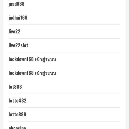
juad888
judhai168
live22
live22slot
lockdown168 เข้าสู่ระบบ
lockdown168 เข้าสู่ระบบ
lot888
lotto432
lotto888
okcasino