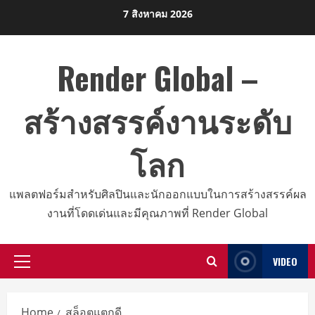
Skip
7 สิงหาคม 2026
to
content
Render Global –
สร้างสรรค์งานระดับ
โลก
แพลตฟอร์มสำหรับศิลปินและนักออกแบบในการสร้างสรรค์ผล
งานที่โดดเด่นและมีคุณภาพที่ Render Global
VIDEO
Primary
Menu
Home
สล็อตแตกดี