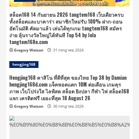
สล็อต168 14 กันยายน 2026 tangtem168 เว็บเดียวครบ
ทั้งสล็อตและบาคาร่า สมาชิกใหม่รับ 100% ฝาก-ถอน
อัตโนมัติ คัดมาแล้ว เล่นได้ทุกเกม tangtem168 สมัคร
ง่าย ลุ้นรางวัลใหญ่ได้ทันที Top 54 by Iola
tangtem168e.com
Gregory Watson
31 กรกฎาคม 2026
hengjing168
Hengjing168 คาสิโน ที่ดีที่สุด ของไทย Top 38 by Damian
hengjing168d.com แจ็คพอตแตก 10M ต่อเดือน เกมคุร
ภาพ เว็บโปร่งใส ไลฟ์สด สล็อต ยิงปลา กีฬา ไพ่ สล็อต168
แจก เครดิตฟรี เยอะที่สุด 18 August 26
Gregory Watson
30 กรกฎาคม 2026