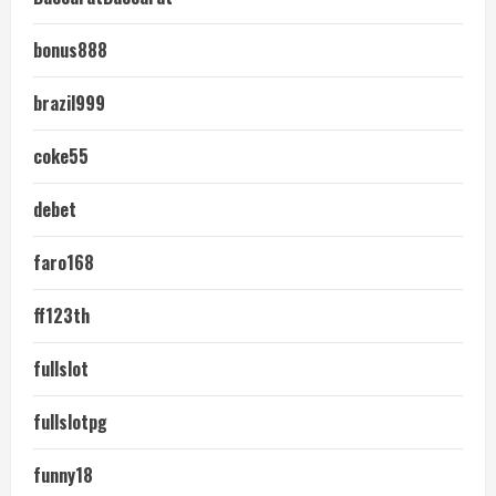
bonus888
brazil999
coke55
debet
faro168
ff123th
fullslot
fullslotpg
funny18