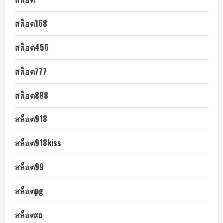
สล็อต168
สล็อต456
สล็อต777
สล็อต888
สล็อต918
สล็อต918kiss
สล็อต99
สล็อตpg
สล็อตxo