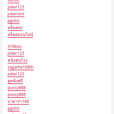
joker123
jokerslot
pgslot
สล็อตxo
สล็อตออนไลน์
918kiss
joker123
หนังชนโรง
sagame168th
joker123
ดูหนังฟรี
pussy888
pussy888
บาคาร่า168
pgslot