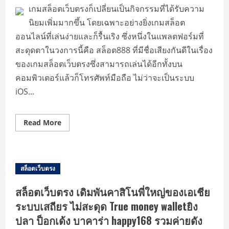
บ่อย
เกมสล็อตเว็บตรงก็เปลี่ยนเป็นกิจกรรมที่ได้รับความ
ที่สุด
รวม
นิยมเพิ่มมากขึ้น โดยเฉพาะอย่างยิ่งเกมสล็อต
เกม
สล็อต
ออนไลน์ที่เล่นง่ายและก็รื้นเริง ซึ่งหนึ่งในแพลตฟอร์มที่
ที่
มี
สะดุดตาในวงการนี้คือ สล็อต888 ที่มีชื่อเสียงกันดีในเรื่อง
อัตรา
จ่าย
ของเกมสล็อตเว็บตรงซึ่งสามารถเล่นได้อีกทั้งบน
สูง
27
คอมพิวเตอร์แล้วก็โทรศัพท์มือถือ ไม่ว่าจะเป็นระบบ
เมษายน
iOS...
68
คา
สิโน
Read
Read More
more
about
คา
สิ
โน
ออนไลน์
สล็อตเว็บตรง
เว็บ
เปิด
ใหม่
สล็อตเว็บตรง เดิมพันคาสิโนพี่ใหญ่ของเอเชีย
สล็อต888
ทดลอง
ระบบเสถียร ไม่สะดุด True money walletยิง
เล่น
Top
ปลา ป็อกเด้ง บาคาร่า happy168 รวมค่ายดัง
85