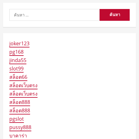
สล็อต
เว็บ
ตรง
ค้นหา
เครดิต
สำหรับ:
ฟรี
Top
71
by
Roxie
สล็อต
joker123
เว็บ
ตรง
pg168
St99.shop
jinda55
สล็อต99
webตรง
slot99
เครดิต
ฟรี
สล็อต66
30
มี.ค.
สล็อตเว็บตรง
2025
casino
สล็อตเว็บตรง
สล็อต888
สล็อต888
pgslot
pussy888
บาคาร่า