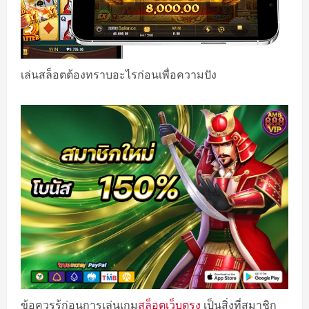
ซ้ำ
ใคร
แตก
ดี
กว่า
เดิม
Top
29
เล่นสล็อตต้องทราบอะไรก่อนเพื่อความปัง
by
Rico
ข้อควรรู้ก่อนการเล่นเกม
สล็อตเว็บตรง
เป็นสิ่งที่สมาชิก