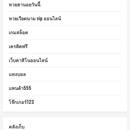
หวยฮานอยวันนี้
หวยเวียดนาม vip ออนไลน์
เกมสล็อต
เครดิตฟรี
เว็บคาสิโนออนไลน์
แทงบอล
แพนด้า555
โจ๊กเกอร์123
คลังเก็บ