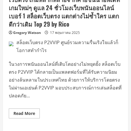
ทุก
การ
เกมใหม่ๆ ดูแล 24 ชั่วโมงเว็บพนันออนไลน์
เดิม
พัน
เบอร์ 1 สล็อตเว็บตรง แตกต่างไม่ซ้ำใคร แตก
โบนัส
ฟรี
ดีกว่าเดิม Top 29 by Rico
ไม่
ต้อง
Gregory Watson
17 พฤษภาคม 2025
ทำ
เทิร์น
เว็บ
สล็อตเว็บตรง P2VVIP ศูนย์รวมความรื่นเริงใจแล้วก็
พนัน
ออนไลน์
โอกาสทำกำไร
ไฮโล
น้ำ
เต้า
ในวงการพนันออนไลน์ที่เติบโตอย่างไม่หยุดยั้ง สล็อตเว็บ
ปู
ปลา
ตรง P2VVIP ได้กลายเป็นแพลตฟอร์มที่ได้รับความนิยม
เกม
พื้น
อย่างล้นหลามในประเทศไทย ด้วยการให้บริการโดยตรง
บ้าน
ไทย
ไม่ผ่านเอเย่นต์ P2VVIP มอบประสบการณ์การเล่นสล็อตที่
สล็อต
เว็บ
ปลอดภัย...
ตรง
ตอน
นี้
รับ
Read
Read More
โบนัส
more
ฟรี
about
ลุย
สล็อต
เลย
เว็บ