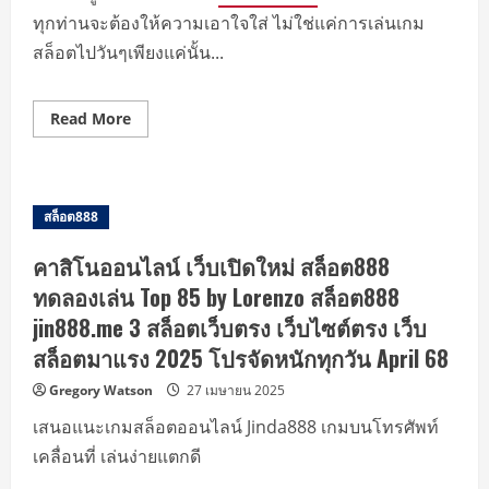
ทุกท่านจะต้องให้ความเอาใจใส่ ไม่ใช่แค่การเล่นเกม
สล็อตไปวันๆเพียงแค่นั้น...
Read
Read More
more
about
เว็บ
เปิด
ใหม่
สล็อต
สล็อต888
เว็บ
ตรง
เครดิต
คาสิโนออนไลน์ เว็บเปิดใหม่ สล็อต888
ฟรี
Top
ทดลองเล่น Top 85 by Lorenzo สล็อต888
66
by
jin888.me 3 สล็อตเว็บตรง เว็บไซต์ตรง เว็บ
Chantal
สล็อต
สล็อตมาแรง 2025 โปรจัดหนักทุกวัน April 68
เว็บ
ตรง
Gregory Watson
27 เมษายน 2025
amb888.win
สล็อต
เว็บ
เสนอแนะเกมสล็อตออนไลน์ Jinda888 เกมบนโทรศัพท์
ตรง
webใหญ่
เคลื่อนที่ เล่นง่ายแตกดี
สล็อต
แตก