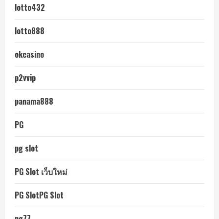
lotto432
lotto888
okcasino
p2vvip
panama888
PG
pg slot
PG Slot เว็บใหม่
PG SlotPG Slot
pg77