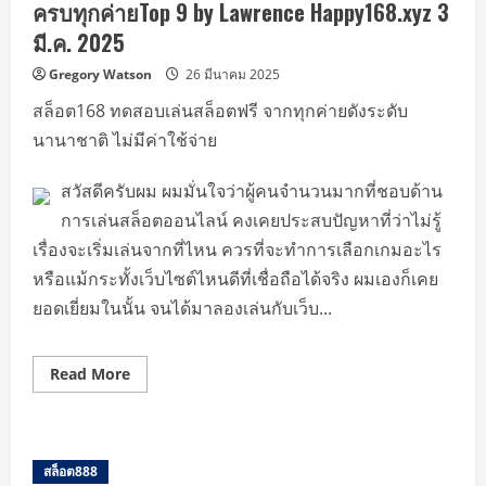
by
ครบทุกค่ายTop 9 by Lawrence Happy168.xyz 3
Lorenzo
สล็อต888
มี.ค. 2025
jin888.me
3
Gregory Watson
26 มีนาคม 2025
สล็อต
เว็บ
ตรง
สล็อต168 ทดสอบเล่นสล็อตฟรี จากทุกค่ายดังระดับ
เว็บไซต์
ตรง
นานาชาติ ไม่มีค่าใช้จ่าย
เว็บ
สล็อต
มา
สวัสดีครับผม ผมมั่นใจว่าผู้คนจำนวนมากที่ชอบด้าน
แรง
2025
การเล่นสล็อตออนไลน์ คงเคยประสบปัญหาที่ว่าไม่รู้
โปร
จัด
เรื่องจะเริ่มเล่นจากที่ไหน ควรที่จะทำการเลือกเกมอะไร
หนัก
ทุก
หรือแม้กระทั้งเว็บไซต์ไหนดีที่เชื่อถือได้จริง ผมเองก็เคย
วัน
April
ยอดเยี่ยมในนั้น จนได้มาลองเล่นกับเว็บ...
68
Read
Read More
more
about
สล็อต
เว็บ
ตรง
เดิม
สล็อต888
พัน