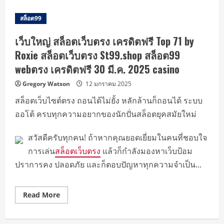
สุด
3
ยอด
มี.ค.
เว็บ
2025
สล็อต99
เดิม
พัน
ใจ
เว็บใหญ่ สล็อตเว็บตรง เครดิตฟรี Top 71 by
ป๋า
Top
Roxie สล็อตเว็บตรง St99.shop สล็อต99
71
by
webตรง เครดิตฟรี 30 มี.ค. 2025 casino
Helene
Gaojing888.biz
Gregory Watson
12 มกราคม 2025
สมาชิก
ใหม่
รับ
สล็อตเว็บไซต์ตรง ถอนได้ไม่ยั้ง หลักล้านก็ถอนได้ ระบบ
100%
slot66ตอบ
ออโต้ ครบทุกความอยากของนักปั่นสล็อตยุคสมัยใหม่
โจทย์
ทุก
ความ
สวัสดีครับทุกคน! ถ้าหากคุณยอดเยี่ยมในคนที่ชอบใจ
ต้องการ
gaojing888
การเล่น
สล็อตเว็บตรง
แล้วก็กำลังมองหาเว็บป้อม
แจ็ค
พอต
ปราการคง ปลอดภัย และก็ตอบปัญหาทุกความจำเป็น...
แตก
ปัง
ไม่
ขาย
Read
Read More
ฝัน
more
8
about
April
เว็บ
25
ใหญ่