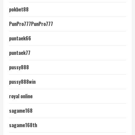
pokbet88
PunPro777PunPro777
puntaek66
puntaek77
pussy888
pussy888win
royal online
sagame168
sagame168th