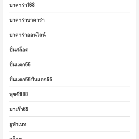
บาคาร่า168
บาคาร่าบาคาร่า
บาคาร่าออนไลน์
ปั่นสล็อต
ปั่นแตก66
ปั่นแตก66ปั่นแตก66
พุซซี่888
มาเก๊า69
ยูฟ่าเบท
สล็อต