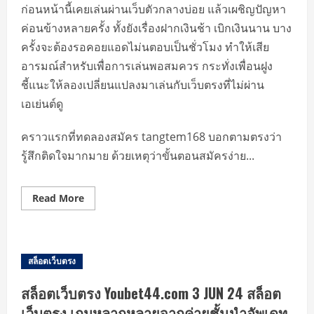
ก่อนหน้านี้เคยเล่นผ่านเว็บตัวกลางบ่อย แล้วเผชิญปัญหา
ค่อนข้างหลายครั้ง ทั้งยังเรื่องฝากเงินช้า เบิกเงินนาน บาง
ครั้งจะต้องรอคอยแอดไม่นตอบเป็นชั่วโมง ทำให้เสีย
อารมณ์สำหรับเพื่อการเล่นพอสมควร กระทั่งเพื่อนฝูง
ชี้แนะให้ลองเปลี่ยนแปลงมาเล่นกับเว็บตรงที่ไม่ผ่าน
เอเย่นต์ดู
คราวแรกที่ทดลองสมัคร tangtem168 บอกตามตรงว่า
รู้สึกติดใจมากมาย ด้วยเหตุว่าขั้นตอนสมัครง่าย...
Read
Read More
more
about
สล็อต168
4
March
26
สล็อตเว็บตรง
tangtem168
เกม
ลิขสิทธิ์
สล็อตเว็บตรง Youbet44.com 3 JUN 24 สล็อต
แท้
ครบ
เว็บตรง เกมหลากหลายจากค่ายชั้นนำอัพเดท