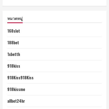
หมวดหมู่
168slot
188bet
1xbetth
918kiss
918Kiss918Kiss
918kissme
allbet24hr