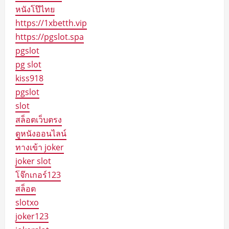
หนังโป๊ไทย
https://1xbetth.vip
https://pgslot.spa
pgslot
pg slot
kiss918
pgslot
slot
สล็อตเว็บตรง
ดูหนังออนไลน์
ทางเข้า joker
joker slot
โจ๊กเกอร์123
สล็อต
slotxo
joker123