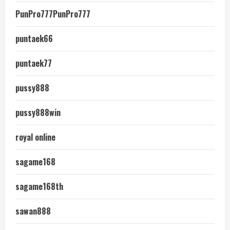
PunPro777PunPro777
puntaek66
puntaek77
pussy888
pussy888win
royal online
sagame168
sagame168th
sawan888