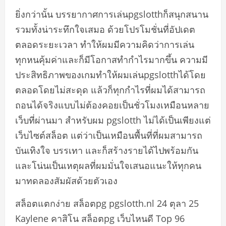
ยิ่งกว่านั้น บรรยากาศการเล่นpgslotthก็สนุกสนาน
รวมทั้งน่าระทึกใจเสมอ ด้วยโปรโมชั่นที่อัปเดต
ตลอดระยะเวลา ทำให้ผมมีความคิดว่าการเล่น
ทุกหนคุ้มค่าและก็มีโอกาสทำกำไรมากขึ้น ความมี
ประสิทธิภาพของเกมทำให้ผมเล่นpgslotthได้โดย
ตลอดโดยไม่สะดุด แล้วก็ทุกกำไรที่ผมได้สามารถ
ถอนได้จริงแบบไม่ต้องคอยเป็นชั่วโมงเหมือนหลาย
เว็บที่ผ่านมา สำหรับผม pgslotth ไม่ได้เป็นเพียงแต่
เว็บไซต์สล็อต แต่ว่าเป็นเหมือนพื้นที่ที่ผมสามารถ
บันเทิงใจ บรรเทา และก็สร้างรายได้ไปพร้อมกัน
และโน่นเป็นเหตุผลที่ผมมั่นใจเสนอแนะให้ทุกคน
มาทดลองสัมผัสด้วยตัวเอง
สล็อตแตกง่าย สล็อตpg pgslotth.nl 24 ตุลา 25
Kaylene คาสิโน สล็อตpg เว็บไหนดี Top 96