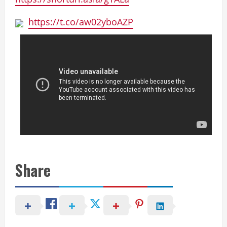
https://t.co/aw02yboAZP
Share