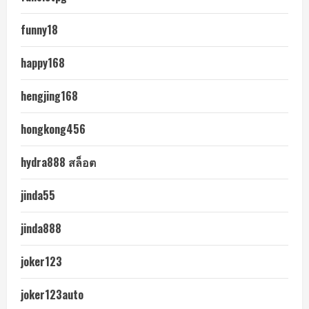
funny18
happy168
hengjing168
hongkong456
hydra888 สล็อต
jinda55
jinda888
joker123
joker123auto