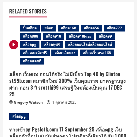
e
RELATED STORIES
a
ปั่นสล็อต
สล็อต
สล็อต168
สล็อต456
สล็อต777
d
สล็อต888
สล็อต918
สล็อต918kiss
สล็อต99
สล็อตpg
สล็อตพุซซี่
สล็อตออนไลน์สล็อตออนไลน์
i
สล็อตเครดิตฟรี
สล็อตเว็บตรง
สล็อตเว็บตรง 168
n
สล็อตแตกดี
g
สล็อต เว็บตรง ถอนได้จริง ไม่มีเบี้ยว Top 40 by Clinton
st99b.com สมาชิกใหม่ 300% เว็บคุณภาพ มาตรฐานสูง
ฝาก-ถอน 3 วิ sretthi99 เศรษฐีใหม่ต้องเป็นคุณ 17 DEC
25
Gregory Watson
1 ตุลาคม 2025
สล็อตpg
ทางเข้าpg Pgslotk.com 17 September 25 สล็อตpg เว็บ
สล็อตตัวท็อป เล่นมันส์ทุกตา โปรเดียวก็เสียวได้ รับ 1,000