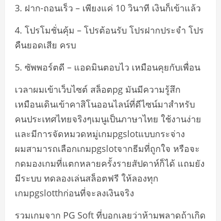
3. ฝาก-ถอนเร็ว – เพียงแค่ 10 วินาที เงินก็เข้าแล้ว
4. โปรโมชั่นคุ้ม – โปรต้อนรับ โปรฝากประจำ โปร
คืนยอดเสีย ครบ
5. ซัพพอร์ตดี – แอดมินตอบไว เหมือนคุยกับเพื่อน
เวลาผมเข้าเว็บไซต์ สล็อตpg มันมีความรู้สึก
เหมือนเดินเข้าคาสิโนออนไลน์ที่ดีไซน์มาสำหรับ
คนประเทศไทยจริงๆเมนูเป็นภาษาไทย ใช้งานง่าย
และมีการจัดหมวดหมู่เกมpgslotแบบกระจ่าง
ผมสามารถเลือกเกมpgslotจากธีมที่ถูกใจ หรือจะ
กดมองเกมที่แตกหลายครั้งรายสัปดาห์ก็ได้ แถมยัง
มีระบบ ทดลองเล่นสล็อตฟรี ให้ลองทุก
เกมpgslotthก่อนที่จะลงเงินจริง
รวมเกมจาก PG Soft ที่บอกเลยว่าห้ามพลาดถ้าเกิด