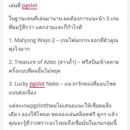
เล่นที่
pgslot
ในฐานะคนที่เล่นมานาน ผมต้องการแนะนำ 3 เกม
ที่ผมรู้สึกว่า แตกง่ายและก็กำไรดี
1. Mahjong Ways 2 – เกมไพ่นกกระจอกที่ตัวคูณ
พุ่งไวมาก
2. Treasure of Aztec (สาวถ้ำ) – ฟรีสปินเข้าหลาย
ครั้งแบบที่ผมยิ้มไม่หยุด
3. Lucky
pgslot
Neko – แมวกวักทองที่มอบโชค
แบบต่อเนื่อง
แต่ละเกมpgslotthผมไม่เสนอแนะให้เชื่อผมสิ่ง
เดียว ลองใช้โหมด ทดลองเล่นสล็อตฟรี ดูกร แล้ว
คุณจะรู้ดีว่าเพราะอะไรผมถึงเชื่อมั่นในเกมกลุ่มนี้