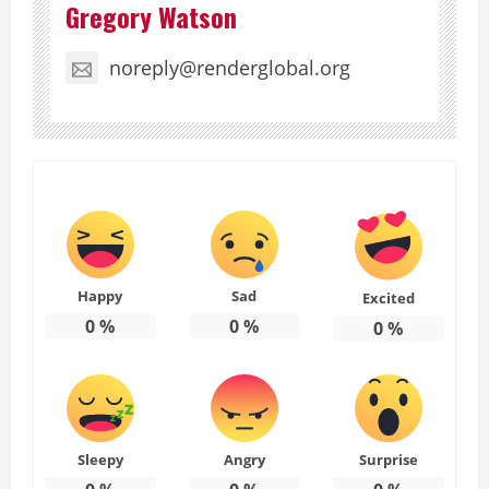
Gregory Watson
noreply@renderglobal.org
Happy
Sad
Excited
0
%
0
%
0
%
Sleepy
Angry
Surprise