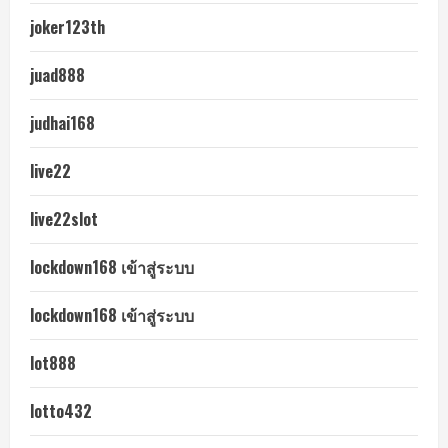
joker123th
juad888
judhai168
live22
live22slot
lockdown168 เข้าสู่ระบบ
lockdown168 เข้าสู่ระบบ
lot888
lotto432