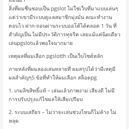
สิ่งที่ผมชื่นชอบเป็น pgslot ไม่ใช่เว็บที่มาแบบเล่นๆ
แต่ว่าเขามีระบบดูแลสมาชิกมุ่งมั่น คณะทำงาน
ตอบไว ฝาก-ถอนผ่านระบบออโต้ได้ตลอด 1 วัน ที่
สำคัญเป็น ไม่มีประวัติการทุจริต เลยแม้แต่นิดเดียว
เล่นpgslotแล้วพอใจมากมาย
เหตุผลที่ผมเลือก pgslotth เป็นเว็บไซต์หลัก
ภายหลังที่ผมลองเล่นหลายที่ ผมสรุปได้ว่ามีเหตุมี
ผลสำคัญๆ5 ข้อที่ทำให้ผมเลือก สล็อตpg
1. เกมลิขสิทธิ์แท้ – เล่นแล้วภาพงาม เสียงดี ไม่มี
การปรับปรุงแก้ไขผลให้เสียเปรียบ
2. ระบบเสถียร – ไม่ว่าจะเล่นช่วงไหนก็ไม่ค้าง ไม่
หลุด