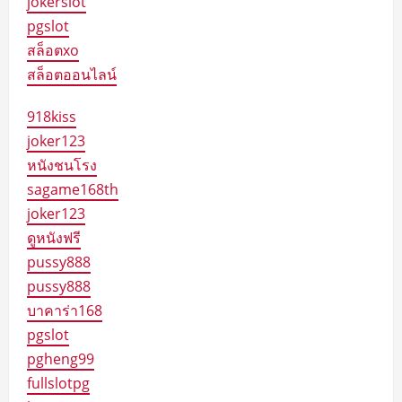
jokerslot
pgslot
สล็อตxo
สล็อตออนไลน์
918kiss
joker123
หนังชนโรง
sagame168th
joker123
ดูหนังฟรี
pussy888
pussy888
บาคาร่า168
pgslot
pgheng99
fullslotpg