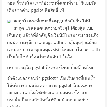
ถอนเร็วทันใจ และก็ยังรวมทั้งเกมที่รวมไว้แบบจัด
เต็มจากค่าย pgslot ลิขสิทธิ์แท้
ผมถูกใจตรงที่เล่นสล็อตpgแล้วมันลื่น ไม่มี
สะดุด แจ็คพอตแตกง่ายจริงๆไม่ต้องลุ้นแบบ
เกินเหตุ แล้วก็ที่สำคัญคือเว็บนี้มีโปรมากมายจนถึง
ผมมีความรู้สึกว่าเล่นpgslotthแล้วคุ้มสุดๆวันนี้ผม
เลยต้องการเล่าทุกเหตุผลที่ทำให้ผมยกให้ pgslotth
เป็นเว็บไซต์สล็อตไทยอันดับ 1 ในใจ
เพราะเหตุใด pgslot ถึงครองใจนักปั่นสล็อตไทย
จำต้องบอกก่อนว่า pgslotth เป็นเว็บตรงที่เน้นย้ำ
ให้บริการเกมสล็อตจากค่าย pgslot โดยเฉพาะ
อย่างยิ่ง และไม่ใช่เพียงแค่เกมฮิตทั่วๆไป แม้
กระนั้นเป็นเกมลิขสิทธิ์แท้ที่ถูกนำเข้ามาอย่าง
แม่นยำ