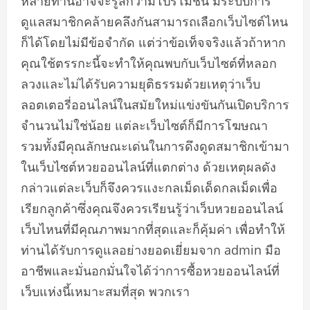
หลายท่านอาจจะรู้สึกว่ามีโปรโมชั่น มีระบบการ
ดูแลสมาชิกคล้ายคลึงกันสามารถเลือกเว็บไซต์ไหน
ก็ได้โดยไม่มีข้อจำกัด แต่ว่าข้อเท็จจริงแล้วถ้าหาก
คุณใช้ตรรกะนี้จะทำให้คุณพบกับเว็บไซต์ที่หลอก
ลวงและไม่ได้รับความยุติธรรมด้วยเหตุว่าเว็บ
ลอตเตอรี่ออนไลน์ในสมัยใหม่แข่งขันกันเปิดบริการ
จำนวนไม่ใช่น้อย แต่ละเว็บไซต์ก็มีการโฆษณา
รวมทั้งมีคุณลักษณะเด่นในการดึงดูดสมาชิกเข้ามา
ในเว็บไซต์หวยออนไลน์ที่แตกต่าง ด้วยเหตุผลดัง
กล่าวแต่ละเว็บก็จึงควรแงะกลเม็ดเด็ดกลเม็ดเพื่อ
เรียกลูกค้าซึ่งคุณจึงควรเรียนรู้ว่าเว็บหวยออนไลน์
เว็บไหนที่มีคุณภาพมากที่สุดและก็คุ้มค่า เพื่อทำให้
ท่านได้รับการดูแลอย่างยอดเยี่ยมจาก admin มือ
อาชีพและมั่นอกมั่นใจได้ว่าการซื้อหวยออนไลน์ที่
เว็บแห่งนี้เหมาะสมที่สุด พวกเรา