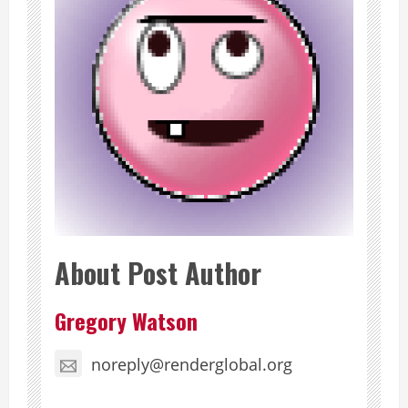
About Post Author
Gregory Watson
noreply@renderglobal.org