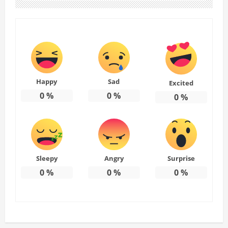
Happy
Sad
Excited
0
%
0
%
0
%
Sleepy
Angry
Surprise
0
%
0
%
0
%