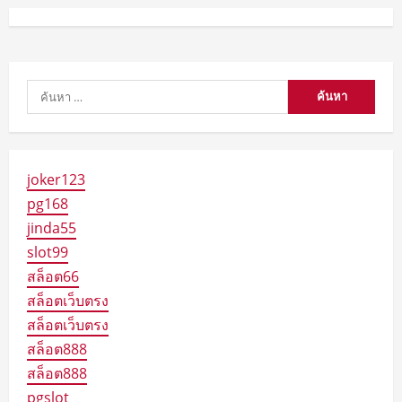
ค้นหา
สำหรับ:
joker123
pg168
jinda55
slot99
สล็อต66
สล็อตเว็บตรง
สล็อตเว็บตรง
สล็อต888
สล็อต888
pgslot