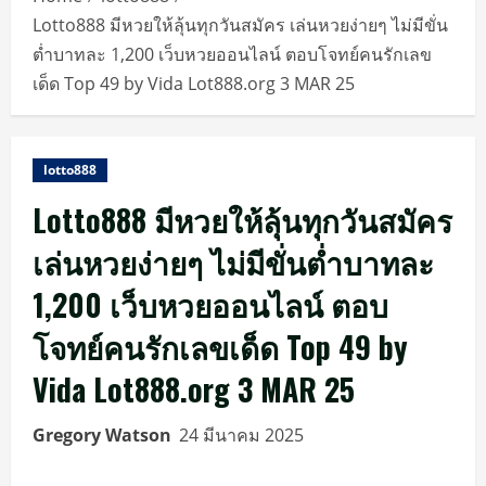
Lotto888 มีหวยให้ลุ้นทุกวันสมัคร เล่นหวยง่ายๆ ไม่มีขั่น
ต่ำบาทละ 1,200 เว็บหวยออนไลน์ ตอบโจทย์คนรักเลข
เด็ด Top 49 by Vida Lot888.org 3 MAR 25
lotto888
Lotto888 มีหวยให้ลุ้นทุกวันสมัคร
เล่นหวยง่ายๆ ไม่มีขั่นต่ำบาทละ
1,200 เว็บหวยออนไลน์ ตอบ
โจทย์คนรักเลขเด็ด Top 49 by
Vida Lot888.org 3 MAR 25
Gregory Watson
24 มีนาคม 2025