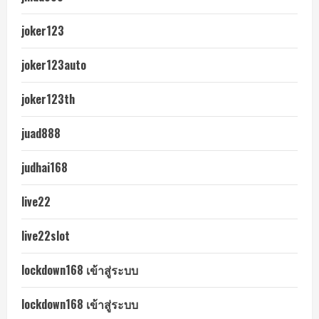
joker123
joker123auto
joker123th
juad888
judhai168
live22
live22slot
lockdown168 เข้าสู่ระบบ
lockdown168 เข้าสู่ระบบ