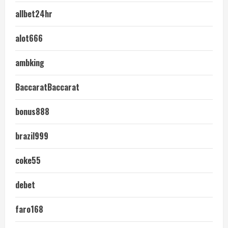
allbet24hr
alot666
ambking
BaccaratBaccarat
bonus888
brazil999
coke55
debet
faro168