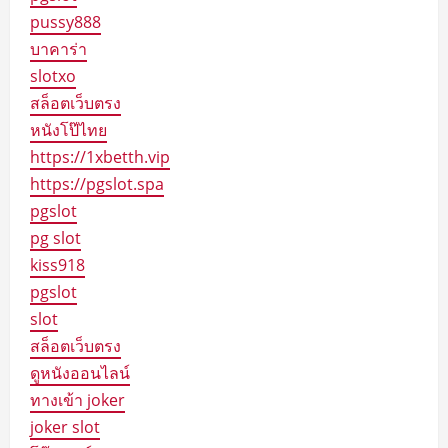
pussy888
บาคาร่า
slotxo
สล็อตเว็บตรง
หนังโป๊ไทย
https://1xbetth.vip
https://pgslot.spa
pgslot
pg slot
kiss918
pgslot
slot
สล็อตเว็บตรง
ดูหนังออนไลน์
ทางเข้า joker
joker slot