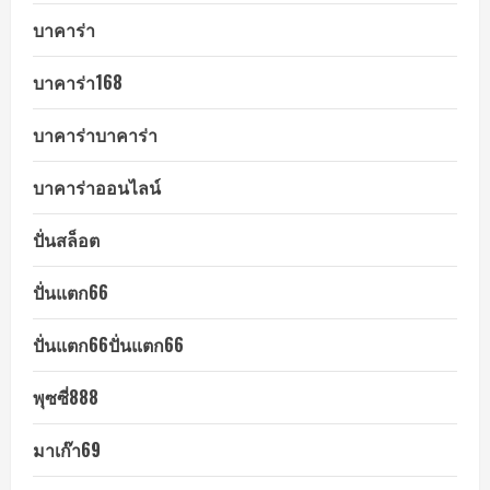
บาคาร่า
บาคาร่า168
บาคาร่าบาคาร่า
บาคาร่าออนไลน์
ปั่นสล็อต
ปั่นแตก66
ปั่นแตก66ปั่นแตก66
พุซซี่888
มาเก๊า69