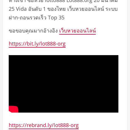
ทางเข้า ซื้อหวย lotto888 Lot888.org 20 มีนาคม
25 Vida อันดับ 1 ของไทย เว็บหวยออนไลน์ ระบบ
ฝาก-ถอนรวดเร็ว Top 35
ขอขอบคุณมากอ้างอิง
เว็บหวยออนไลน์
https://bit.ly/lot888-org
https://rebrand.ly/lot888-org