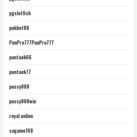
pgslotfish
pokbet88
PunPro777PunPro777
puntaek66
puntaek77
pussy888
pussy888win
royal online
sagame168