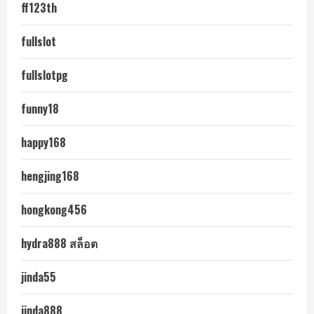
ff123th
fullslot
fullslotpg
funny18
happy168
hengjing168
hongkong456
hydra888 สล็อต
jinda55
jinda888