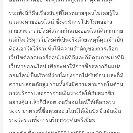
รวมทั้งนี่ก็คือเรื่องลับๆที่ใครหลายๆคนไม่เคยรู้ใน
แวดวงหวยออนไลน์ ซึ่งจะมีการโปรโมทอย่าง
สวยงามว่าเว็บไซต์สลากกินแบ่งออนไลน์ดีมากมาย
แต่ก็ไม่ใช่ทุกเว็บไซต์ที่เป็นจริงด้วยเหตุนี้คุณจำเป็น
ต้องเอาใจใส่รวมทั้งให้ความสำคัญของการเลือก
เว็บไซต์ลอตเตอรี่ออนไลน์ที่ดีและก็มีคุณภาพมาที่นี่
เว็บหวยออนไลน์ เพื่อจะทำให้การซื้อสลากกินแบ่ง
ออนไลน์เป็นเรื่องที่ง่ายไม่ยุ่งยากไม่ซับซ้อน และก็มี
ความปลอดภัยสูง รวมทั้งยังมีความสามารถในด้าน
การบริการและการจ่ายเงินรางวัลให้กับสมาชิก
อย่างคุ้ม แล้วก็มีลอตเตอรี่ออนไลน์ให้เลือกครบ
วงจร มาตรงนี้ซื้อหวยออนไลน์ได้เงินปัง ยืนยันเงิน
รางวัลรวมทั้งการบริการระดับพรีเมี่ยม