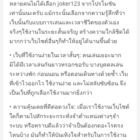
หลายคนไม่ได้เลือก joker123 จากโปรโมชัน
เท่านั้นนะครับ แม้กระนั้นเลือกจากความรู้สึกที่ว่า
เว็บนั้นกับแบบการเล่นและเวลาชีวิตของตัวเอง
จริงๆใช้งานในระยะสั้นเจริญ สร้างความใกล้ชิดได้
มากกว่าเว็บไซต์อื่นๆก็ทำให้อยู่ได้นานขึ้นด้วย
• เว็บที่ใช้งานง่ายในเวลาสั้นๆ: คนเล่นเยอะมาก
มิได้มีเวลาเล่นกันยาวหรอกขอรับ บางบุคคลเล่น
ระหว่างพัก ก่อนนอน หรือตอนเดินทางด้วยซ้ำ เว็บ
ที่เข้าไวออกไว ใช้งานง่าย และไม่สลับซับซ้อน จึง
เป็นเว็บที่ถูกเลือกใช้งานมากยิ่งกว่า
• ความคุ้นเคยที่ดีต่อดวงใจ: เมื่อเราใช้งานเว็บไซต์
ใดก็ตามไปสักระยะกระทั่งจำตำแหน่งต่างๆจำ
ระบบ หรือทราบดีแล้วว่าจำเป็นต้องกดอะไรตรง
ไหนบ้าง มันก็ทำให้บันเทิงใจสำหรับในการใช้งาน