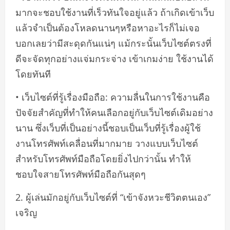
มากจะชอบใช้งานที่เร็วทันใจอยู่แล้ว ถ้าเกิดเข้าเว็บ
แล้วจำเป็นต้องโหลดนานๆหรือหาอะไรก็ไม่เจอ
บอกเลยว่ามีสะดุดกันแน่ๆ แม้กระนั้นเว็บไซต์ตรงที่
ดีจะจัดทุกอย่างแจ่มกระจ่าง เข้าเกมง่าย ใช้งานได้
โดยทันที
• เว็บไซต์ที่รู้เรื่องมือถือ: ความลื่นในการใช้งานคือ
ปัจจัยสำคัญที่ทำให้คนเลือกอยู่กับเว็บไซต์เดิมอย่าง
นาน ซึ่งเว็บที่เป็นอย่างนี้ชอบเป็นเว็บที่รู้เรื่องผู้ใช้
งานโทรศัพท์เคลื่อนที่มากมาย วางแบบเว็บไซต์
สำหรับโทรศัพท์มือถือโดยยิ่งไปกว่านั้น ทำให้
ชอบใจสายโทรศัพท์มือถือกันสุดๆ
2. ผู้เล่นมักอยู่กับเว็บไซต์ที่ “เข้าจังหวะชีวิตตนเอง”
เจริญ