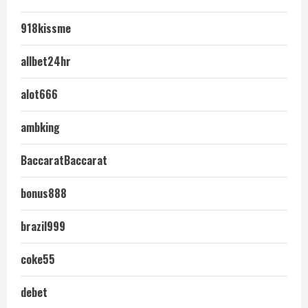
918kissme
allbet24hr
alot666
ambking
BaccaratBaccarat
bonus888
brazil999
coke55
debet