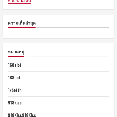
หวยออนไลน์
ความเห็นล่าสุด
หมวดหมู่
168slot
188bet
1xbetth
918kiss
918Kiss918Kiss