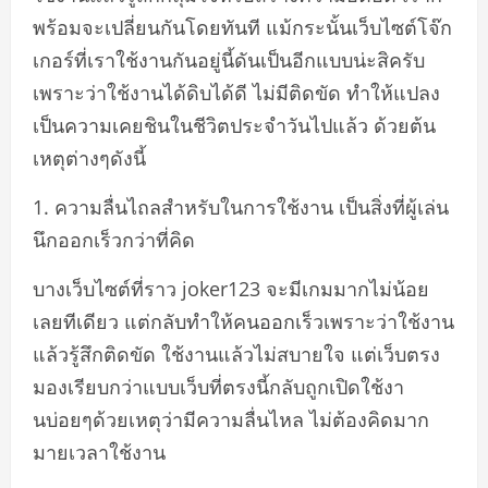
พร้อมจะเปลี่ยนกันโดยทันที แม้กระนั้นเว็บไซต์โจ๊ก
เกอร์ที่เราใช้งานกันอยู่นี้ดันเป็นอีกแบบน่ะสิครับ
เพราะว่าใช้งานได้ดิบได้ดี ไม่มีติดขัด ทำให้แปลง
เป็นความเคยชินในชีวิตประจำวันไปแล้ว ด้วยต้น
เหตุต่างๆดังนี้
1. ความลื่นไถลสำหรับในการใช้งาน เป็นสิ่งที่ผู้เล่น
นึกออกเร็วกว่าที่คิด
บางเว็บไซต์ที่ราว joker123 จะมีเกมมากไม่น้อย
เลยทีเดียว แต่กลับทำให้คนออกเร็วเพราะว่าใช้งาน
แล้วรู้สึกติดขัด ใช้งานแล้วไม่สบายใจ แต่เว็บตรง
มองเรียบกว่าแบบเว็บที่ตรงนี้กลับถูกเปิดใช้งา
นบ่อยๆด้วยเหตุว่ามีความลื่นไหล ไม่ต้องคิดมาก
มายเวลาใช้งาน