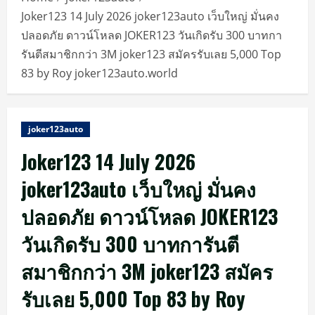
Joker123 14 July 2026 joker123auto เว็บใหญ่ มั่นคง
ปลอดภัย ดาวน์โหลด JOKER123 วันเกิดรับ 300 บาทกา
รันตีสมาชิกกว่า 3M joker123 สมัครรับเลย 5,000 Top
83 by Roy joker123auto.world
joker123auto
Joker123 14 July 2026
joker123auto เว็บใหญ่ มั่นคง
ปลอดภัย ดาวน์โหลด JOKER123
วันเกิดรับ 300 บาทการันตี
สมาชิกกว่า 3M joker123 สมัคร
รับเลย 5,000 Top 83 by Roy