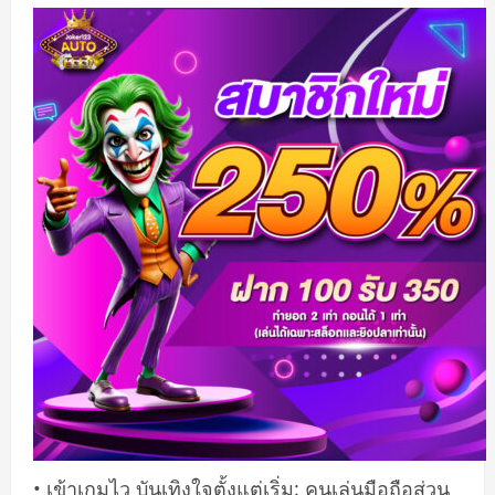
• เข้าเกมไว บันเทิงใจตั้งแต่เริ่ม: คนเล่นมือถือส่วน