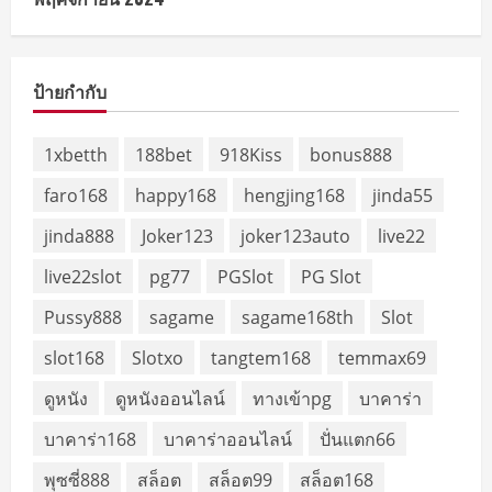
ป้ายกำกับ
1xbetth
188bet
918Kiss
bonus888
faro168
happy168
hengjing168
jinda55
jinda888
Joker123
joker123auto
live22
live22slot
pg77
PGSlot
PG Slot
Pussy888
sagame
sagame168th
Slot
slot168
Slotxo
tangtem168
temmax69
ดูหนัง
ดูหนังออนไลน์
ทางเข้าpg
บาคาร่า
บาคาร่า168
บาคาร่าออนไลน์
ปั่นแตก66
พุซซี่888
สล็อต
สล็อต99
สล็อต168