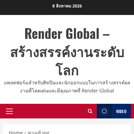
Skip
8 สิงหาคม 2026
to
content
Render Global –
สร้างสรรค์งานระดับ
โลก
แพลตฟอร์มสำหรับศิลปินและนักออกแบบในการสร้างสรรค์ผล
งานที่โดดเด่นและมีคุณภาพที่ Render Global
VIDEO
Primary
Menu
Home
ทางเข้าpg