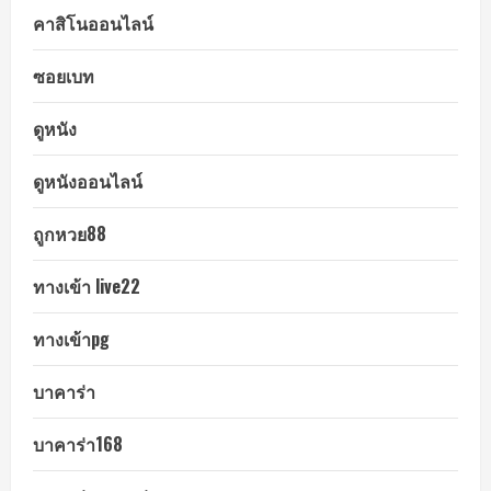
คาสิโนออนไลน์
ซอยเบท
ดูหนัง
ดูหนังออนไลน์
ถูกหวย88
ทางเข้า live22
ทางเข้าpg
บาคาร่า
บาคาร่า168