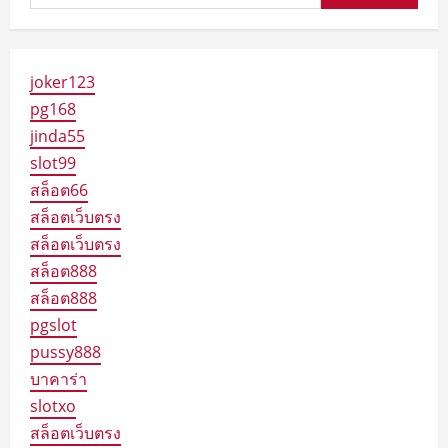
สำหรับ:
เดียว
Top
86
by
Janessa
Funny18.xyz
joker123
อัพเดท
ระบบ
pg168
ใหม่
jinda55
แจก
เครดิต
slot99
ฟรี
ล่าสุด
สล็อต66
บา
คา
สล็อตเว็บตรง
ร่า
ยิง
สล็อตเว็บตรง
ปลา
สล็อต
สล็อต888
ป๊อก
เด้ง
สล็อต888
แทง
หวย
pgslot
ทาง
เข้าpg
pussy888
ฝาก-
ถอน
บาคาร่า
ด้วย
ตัว
slotxo
เอง
ไม่
สล็อตเว็บตรง
ต้อง