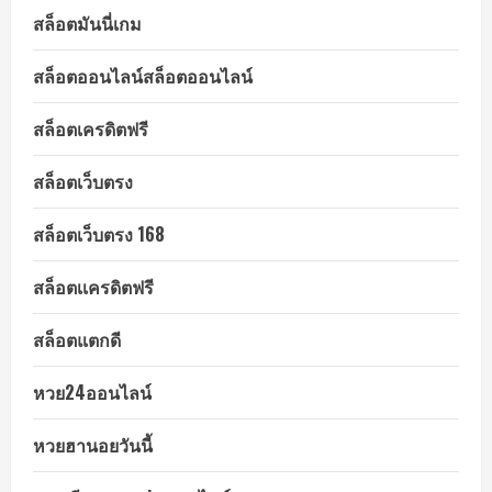
สล็อตมันนี่เกม
สล็อตออนไลน์สล็อตออนไลน์
สล็อตเครดิตฟรี
สล็อตเว็บตรง
สล็อตเว็บตรง 168
สล็อตเเครดิตฟรี
สล็อตแตกดี
หวย24ออนไลน์
หวยฮานอยวันนี้