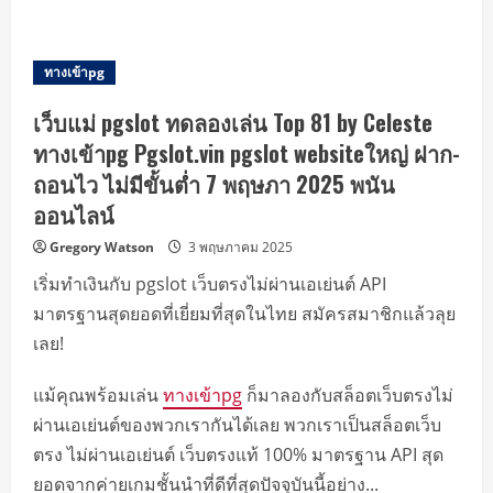
about
PG
ส่ง
ตรง
จาก
ทางเข้าpg
ค่าย
ดัง
PGSOFT
เว็บแม่ pgslot ทดลองเล่น Top 81 by Celeste
อัป
เดท
ทางเข้าpg Pgslot.vin pgslot websiteใหญ่ ฝาก-
ล่าสุด
คน
ถอนไว ไม่มีขั้นต่ำ 7 พฤษภา 2025 พนัน
รัก
พี
ออนไลน์
จี
ห้าม
Gregory Watson
3 พฤษภาคม 2025
พลาด
ไม่มี
ขั้น
เริ่มทำเงินกับ pgslot เว็บตรงไม่ผ่านเอเย่นต์ API
ต่ำ
ทุก
มาตรฐานสุดยอดที่เยี่ยมที่สุดในไทย สมัครสมาชิกแล้วลุย
ยอด
เลย!
ฝาก
โบนัส
1
แสน!
แม้คุณพร้อมเล่น
ทางเข้าpg
ก็มาลองกับสล็อตเว็บตรงไม่
Pg
slot
ผ่านเอเย่นต์ของพวกเรากันได้เลย พวกเราเป็นสล็อตเว็บ
มี
1
ตรง ไม่ผ่านเอเย่นต์ เว็บตรงแท้ 100% มาตรฐาน API สุด
บาท
ก็
ยอดจากค่ายเกมชั้นนำที่ดีที่สุดปัจจุบันนี้อย่าง...