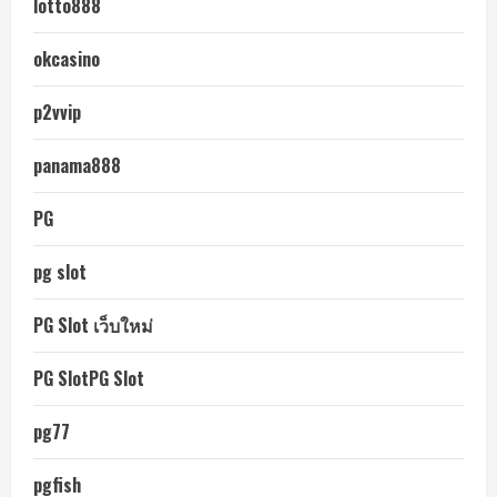
lotto888
okcasino
p2vvip
panama888
PG
pg slot
PG Slot เว็บใหม่
PG SlotPG Slot
pg77
pgfish