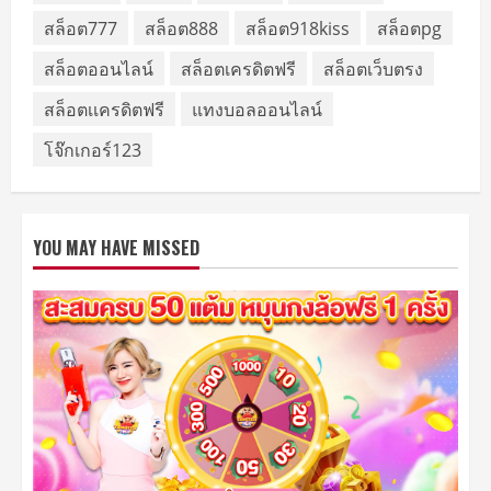
สล็อต777
สล็อต888
สล็อต918kiss
สล็อตpg
สล็อตออนไลน์
สล็อตเครดิตฟรี
สล็อตเว็บตรง
สล็อตเเครดิตฟรี
แทงบอลออนไลน์
โจ๊กเกอร์123
YOU MAY HAVE MISSED