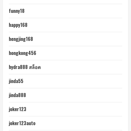
funny18
happy168
hengjing168
hongkong456
hydra888 สล็อต
jinda55
jinda888
joker123
joker123auto