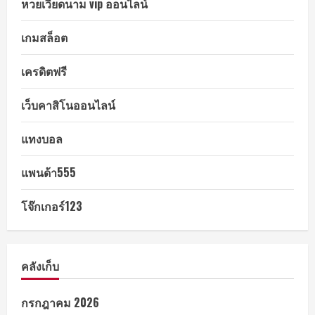
หวยเวียดนาม vip ออนไลน์
เกมสล็อต
เครดิตฟรี
เว็บคาสิโนออนไลน์
แทงบอล
แพนด้า555
โจ๊กเกอร์123
คลังเก็บ
กรกฎาคม 2026