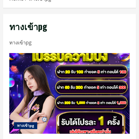
ทางเข้าpg
ทางเข้าpg
ทางเข้าpg