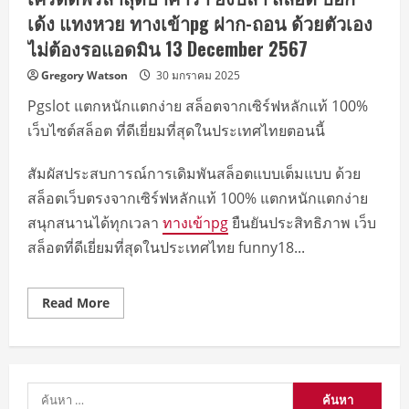
เด้ง แทงหวย ทางเข้าpg ฝาก-ถอน ด้วยตัวเอง
ไม่ต้องรอแอดมิน 13 December 2567
Gregory Watson
30 มกราคม 2025
Pgslot แตกหนักแตกง่าย สล็อตจากเซิร์ฟหลักแท้ 100%
เว็บไซต์สล็อต ที่ดีเยี่ยมที่สุดในประเทศไทยตอนนี้
สัมผัสประสบการณ์การเดิมพันสล็อตแบบเต็มแบบ ด้วย
สล็อตเว็บตรงจากเซิร์ฟหลักแท้ 100% แตกหนักแตกง่าย
สนุกสนานได้ทุกเวลา
ทางเข้าpg
ยืนยันประสิทธิภาพ เว็บ
สล็อตที่ดีเยี่ยมที่สุดในประเทศไทย funny18...
Read
Read More
more
about
Funny18
รวม
ทุก
ค่าย
ใน
ค้นหา
เว็บ