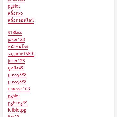
pgslot
สล็อตxo
สล็อตออนไลน์
918kiss
joker123
หนังชนโรง
sagame168th
joker123
ดูหนังฟรี
pussy888
pussy888
บาคาร่า168
pgslot
pgheng99
fullslotpg