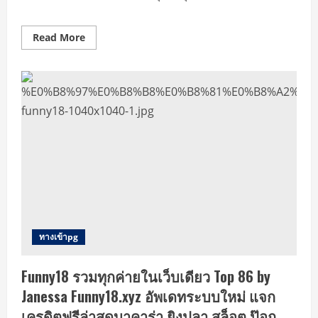
เล่น
ได้
Top
47
Read
Read More
by
more
Kenny
about
pgslots.asia
เว็บ
21
แม่
ก.ค.
pgslot
2025
ทดลอง
เล่น
Top
81
by
Celeste
ทาง
เข้าpg
Pgslot.vin
pgslot
websiteใหญ่
ฝาก-
ถอน
ไว
ไม่มี
ทางเข้าpg
ขั้น
ต่ำ
7
Funny18 รวมทุกค่ายในเว็บเดียว Top 86 by
พฤษภา
2025
Janessa Funny18.xyz อัพเดทระบบใหม่ แจก
พนัน
ออนไลน์
เครดิตฟรีล่าสุดบาคาร่า ยิงปลา สล็อต ป๊อก