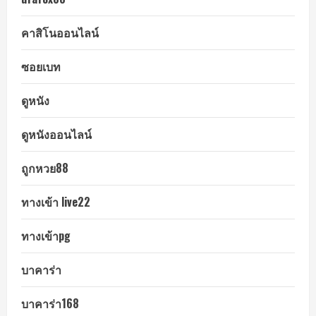
คาสิโนออนไลน์
ซอยเบท
ดูหนัง
ดูหนังออนไลน์
ถูกหวย88
ทางเข้า live22
ทางเข้าpg
บาคาร่า
บาคาร่า168