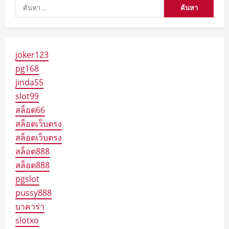
โนสด
ค้นหา
เว็บ
สำหรับ:
ตรง
จาก
ไทย
ผู้
ใช้
ใหม่
joker123
รับ
ของ
pg168
ขวัญ
jinda55
50
ยู
slot99
ส
เดียว
สล็อต66
เล่น
ได้
สล็อตเว็บตรง
ทุก
เกม
สล็อตเว็บตรง
สล็อต
ล็อต
สล็อต888
เต
อรี่
สล็อต888
ยิง
ปลา
pgslot
เกม
โต๊ะ
pussy888
คา
สิ
บาคาร่า
โนสด
soibet
slotxo
แจก