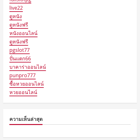
live22
ดูหนัง
ดูหนังฟรี
หนังออนไลน์
ดูหนังฟรี
pgslot77
ปั่นแตก66
บาคาร่าออนไลน์
punpro777
ซื้อหวยออนไลน์
หวยออนไลน์
ความเห็นล่าสุด