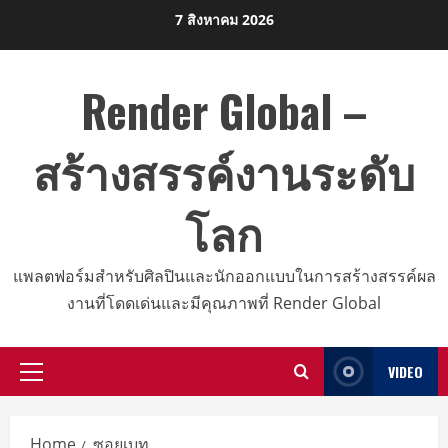
Skip
7 สิงหาคม 2026
to
content
Render Global –
สร้างสรรค์งานระดับ
โลก
แพลตฟอร์มสำหรับศิลปินและนักออกแบบในการสร้างสรรค์ผล
งานที่โดดเด่นและมีคุณภาพที่ Render Global
VIDEO
Primary
Menu
Home
ซอยเบท