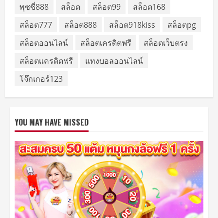
พุซซี่888
สล็อต
สล็อต99
สล็อต168
สล็อต777
สล็อต888
สล็อต918kiss
สล็อตpg
สล็อตออนไลน์
สล็อตเครดิตฟรี
สล็อตเว็บตรง
สล็อตเเครดิตฟรี
แทงบอลออนไลน์
โจ๊กเกอร์123
YOU MAY HAVE MISSED