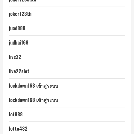
joker123th
juad888
judhai168
live22
live22slot
lockdown168 เข้าสู่ระบบ
lockdown168 เข้าสู่ระบบ
lot888
lotto432