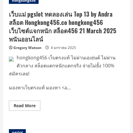
hongkong456
25
pgslotth
สล็อต
เว็บแม่ pgslot ทดลองเล่น Top 13 by Andra
ค่าย
ใหญ่
สล็อต Hongkong456.co hongkong456
สมาชิก
กว่า
เว็บไซต์แจกหนัก สล็อต456 21 March 2025
1
M
พนันออนไลน์
ฝาก-
ถอน
Gregory Watson
4 มกราคม 2025
1วิ
โอกาส
คว้า
hongkong456 เว็บตรงแท้ ไม่ผ่านเอเย่นต์ ไม่ผ่าน
กำไร
มา
ตัวกลาง สล็อตแตกหนักแตกจริง จ่ายไม่ยั้ง 100%
ถึง
สมัครเลย!
แล้ว
pgslotth
สมัคร
รับ
มองหาเว็บตรงแท้ มองหา <a...
เครดิต
ฟรี
ทันที
Top
Read
Read More
56
more
by
about
Franziska
เว็บ
แม่
pgslot
ทดลอง
pgslot