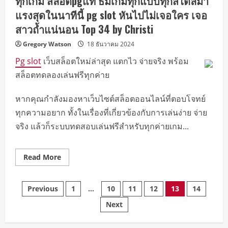
ทุกเกม สล็อตpgแท้ ธีมเกมทุกแบบทุกสไตล์มา
เว็บ
สล็อต
แรงสุดในนาทีนี้ pg slot หันไปไม่เจอใคร เจอ
แจก
เครดิต
สาวถ้ำแน่นอน Top 34 by Christi
ฟรี
คา
Gregory Watson
18 ธันวาคม 2024
สิ
โน
ออนไลน์
Pg slot
เว็บสล็อตใหม่ล่าสุด แตกไว จ่ายจริง พร้อม
เว็บ
ใหญ่
สล็อตทดลองเล่นฟรีทุกค่าย
joker123
ใหม่
ล่าสุด
หากคุณกำลังมองหาเว็บไซต์สล็อตออนไลน์ที่ตอบโจทย์
Top
22
ทุกความอยาก ทั้งในเรื่องที่เกี่ยวข้องกับการเล่นง่าย จ่าย
by
Christena
จริง แล้วก็ระบบทดสอบเล่นฟรีสำหรับทุกค่ายเกม...
Read
Read More
more
about
Pg
Posts
pgslotzaa.com
Previous
1
…
10
11
12
13
14
28
February
Next
pagination
68
pg
แตก
ง่าย