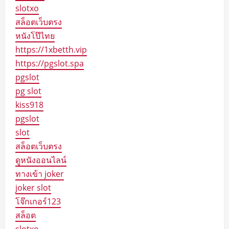
slotxo
สล็อตเว็บตรง
หนังโป๊ไทย
https://1xbetth.vip
https://pgslot.spa
pgslot
pg slot
kiss918
pgslot
slot
สล็อตเว็บตรง
ดูหนังออนไลน์
ทางเข้า joker
joker slot
โจ๊กเกอร์123
สล็อต