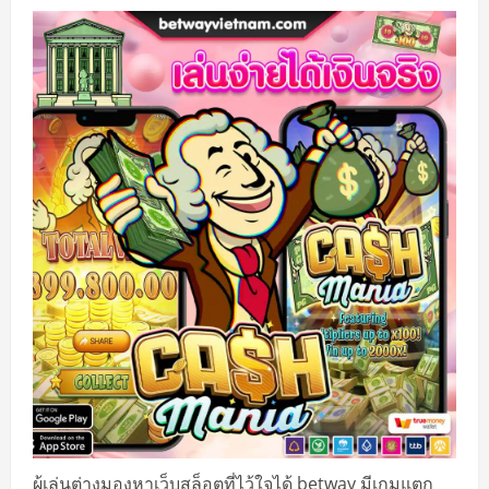
ผู้เล่นต่างมองหาเว็บสล็อตที่ไว้ใจได้ betway มีเกมแตก