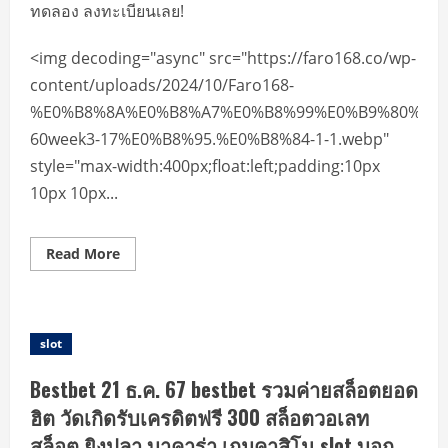
ทดลอง ลงทะเบียนเลย!
15
by
Milan
thaisbobet168.com
<img decoding="async" src="https://faro168.co/wp-
2
JAN
content/uploads/2024/10/Faro168-
2567
%E0%B8%8A%E0%B8%A7%E0%B8%99%E0%B9%80%E0
60week3-17%E0%B8%95.%E0%B8%84-1-1.webp"
style="max-width:400px;float:left;padding:10px
10px 10px...
Read
Read More
more
about
สล็อต168
16
November
2568
slot
faro168
เว็บ
ตรง
Bestbet 21 ธ.ค. 67 bestbet รวมค่ายสล็อตยอด
ครบ
วงจร
ฮิต วัดเกิดรับเครดิตฟรี 300 สล็อตวอเลท
ตะลุย
พีระมิด
สล็อต ยิงปลา บาคาร่า เกมคาสิโน slot บอก