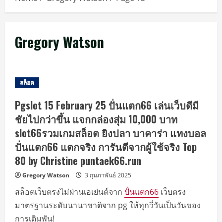
Gregory Watson
สล็อต
Pgslot 15 February 25 ปั่นแตก66 เล่นเว็บดีมี
ชัยไปกว่าขึ้น แจกกล่องสุ่ม 10,000 บาท
slot66รวมเกมสล็อต ยิงปลา บาคาร่า แทงบอล
ปั่นแตก66 แตกจริง การันตีจากผู้ใช้จริง Top
80 by Christine puntaek66.run
Gregory Watson
3 กุมภาพันธ์ 2025
สล็อตเว็บตรงไม่ผ่านเอเย่นต์จาก
ปั่นแตก66
เว็บตรง
มาตรฐานระดับนานาชาติจาก pg ให้ทุกวี่วันเป็นวันของ
การเดิมพัน!