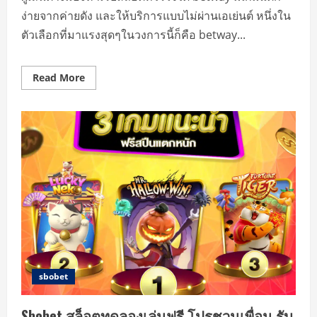
ง่ายจากค่ายดัง และให้บริการแบบไม่ผ่านเอเย่นต์ หนึ่งใน
ตัวเลือกที่มาแรงสุดๆในวงการนี้ก็คือ betway...
Read
Read More
more
about
casino
online
เว็บ
ใหญ่
betway
ทดลอง
เล่น
Top
62
by
Cody
betway
Betwayvietnam.com
27
slot
เวป
ไซต์
แตก
sbobet
ง่าย
เว็บ
สล็อต
Sbobet สล็อตทดลองเล่นฟรี โปรชวนเพื่อน รับ
อันดับ