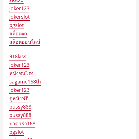
slotxo
joker123
jokerslot
pgslot
สล็อตxo
สล็อตออนไลน์
918kiss
joker123
หนังชนโรง
sagame168th
joker123
ดูหนังฟรี
pussy888
pussy888
บาคาร่า168
pgslot