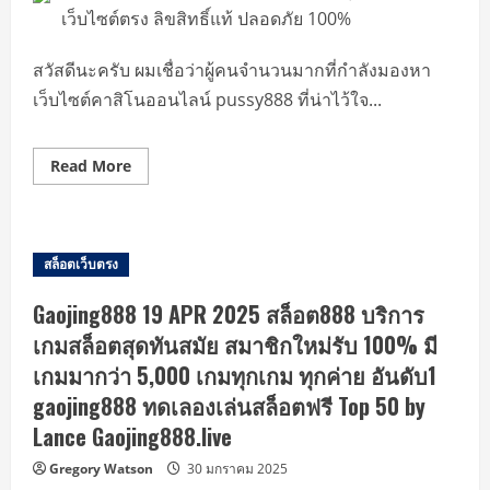
เกม
สล็อต
เว็บไซต์ตรง ลิขสิทธิ์แท้ ปลอดภัย 100%
ยิง
ปลา
บา
สวัสดีนะครับ ผมเชื่อว่าผู้คนจำนวนมากที่กำลังมองหา
คา
ร่า
เว็บไซต์คาสิโนออนไลน์ pussy888 ที่น่าไว้ใจ...
แทง
บอล
ปั่น
แตก66
Read
Read More
แตก
more
จริง
about
กา
Pussy888
รัน
pussy888fun.io
ตีจาก
31
ผู้
กุมภาพันธ์
ใช้
สล็อตเว็บตรง
68
จริง
พุซซี่888
Top
รับ
80
Gaojing888 19 APR 2025 สล็อต888 บริการ
ประกัน
by
การ
Christine
เกมสล็อตสุดทันสมัย สมาชิกใหม่รับ 100% มี
เงิน
puntaek66.run
มั่นคง
เกมมากว่า 5,000 เกมทุกเกม ทุกค่าย อันดับ1
ปลอดภัย
คืน
gaojing888 ทดเลองเล่นสล็อตฟรี Top 50 by
ค่า
คอม
Lance Gaojing888.live
ให้
ทุก
Gregory Watson
30 มกราคม 2025
ยอด
สล็อต