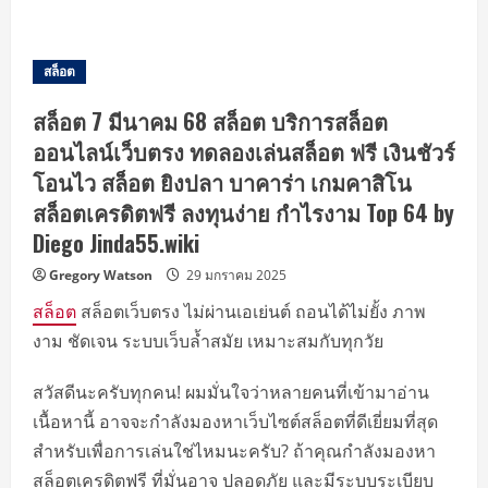
about
ทาง
Pgslot
เข้าpg
ใหม่
ฝาก-
ล่าสุด
ถอน
ทดลอง
ด้วย
สล็อต
เล่น
ตัว
ดาวน์โหลด
เอง
พี
ไม่
สล็อต 7 มีนาคม 68 สล็อต บริการสล็อต
จี
ต้อง
สล็อต
รอ
ออนไลน์เว็บตรง ทดลองเล่นสล็อต ฟรี เงินชัวร์
ไม่มี
แอ
ขั้น
ดมิน
โอนไว สล็อต ยิงปลา บาคาร่า เกมคาสิโน
ต่ำ
13
พร้อม
December
สล็อตเครดิตฟรี ลงทุนง่าย กำไรงาม Top 64 by
รับ
2567
โบนัส
Diego Jinda55.wiki
ทั้ง
ปี
Gregory Watson
29 มกราคม 2025
หรือ
ยัง
ทาง
สล็อต
สล็อตเว็บตรง ไม่ผ่านเอเย่นต์ ถอนได้ไม่ยั้ง ภาพ
เข้าpg
รับ
งาม ชัดเจน ระบบเว็บล้ำสมัย เหมาะสมกับทุกวัย
อัง
เปา
ได้
สวัสดีนะครับทุกคน! ผมมั่นใจว่าหลายคนที่เข้ามาอ่าน
ทันที
Top
เนื้อหานี้ อาจจะกำลังมองหาเว็บไซต์สล็อตที่ดีเยี่ยมที่สุด
31
by
สำหรับเพื่อการเล่นใช่ไหมนะครับ? ถ้าคุณกำลังมองหา
Val
pgslot99.de
สล็อตเครดิตฟรี ที่มั่นอาจ ปลอดภัย และมีระบบระเบียบ