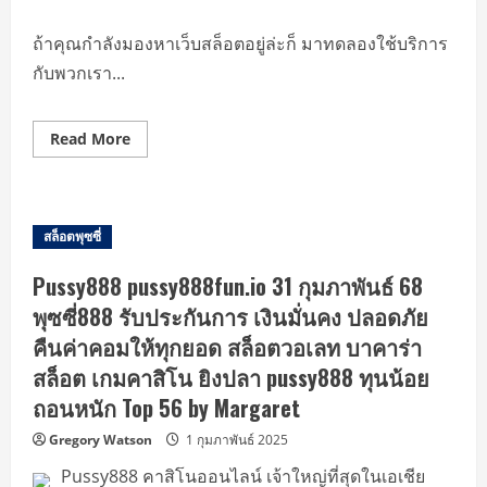
ถ้าคุณกำลังมองหาเว็บสล็อตอยู่ล่ะก็ มาทดลองใช้บริการ
กับพวกเรา...
Read
Read More
more
about
Pgslot
15
February
25
สล็อตพุซซี่
ปั่น
แตก66
เล่น
Pussy888 pussy888fun.io 31 กุมภาพันธ์ 68
เว็บ
ดี
พุซซี่888 รับประกันการ เงินมั่นคง ปลอดภัย
มี
ชัย
คืนค่าคอมให้ทุกยอด สล็อตวอเลท บาคาร่า
ไป
กว่า
สล็อต เกมคาสิโน ยิงปลา pussy888 ทุนน้อย
ขึ้น
แจก
ถอนหนัก Top 56 by Margaret
กล่อง
สุ่ม
Gregory Watson
1 กุมภาพันธ์ 2025
10,000
บาท
slot66รวม
Pussy888 คาสิโนออนไลน์ เจ้าใหญ่ที่สุดในเอเชีย