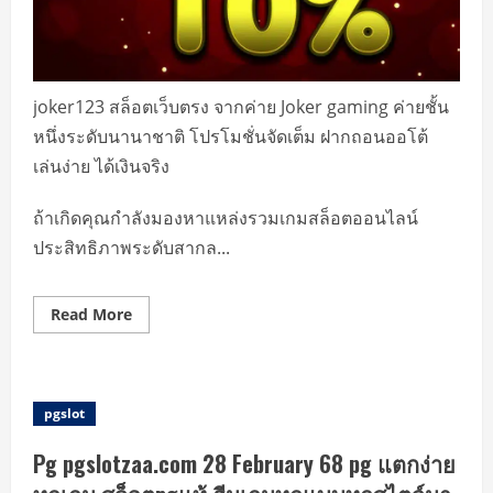
joker123 สล็อตเว็บตรง จากค่าย Joker gaming ค่ายชั้น
หนึ่งระดับนานาชาติ โปรโมชั่นจัดเต็ม ฝากถอนออโต้
เล่นง่าย ได้เงินจริง
ถ้าเกิดคุณกำลังมองหาแหล่งรวมเกมสล็อตออนไลน์
ประสิทธิภาพระดับสากล...
Read
Read More
more
about
โจ๊ก
เกอร์123
Jokerasia.net
10
pgslot
มี.ค.
68
joker123
Pg pgslotzaa.com 28 February 68 pg แตกง่าย
webแจก
หนัก