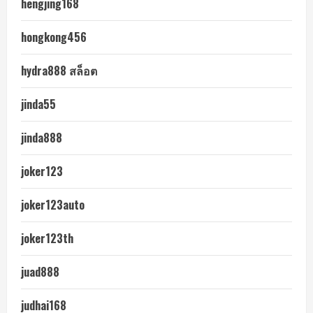
hengjing168
hongkong456
hydra888 สล็อต
jinda55
jinda888
joker123
joker123auto
joker123th
juad888
judhai168