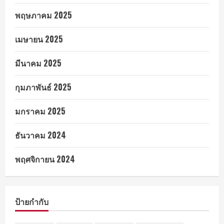
พฤษภาคม 2025
เมษายน 2025
มีนาคม 2025
กุมภาพันธ์ 2025
มกราคม 2025
ธันวาคม 2024
พฤศจิกายน 2024
ป้ายกำกับ