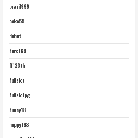
brazil999
coke55
debet
faro168
ff123th
fullslot
fullslotpg
funny18
happy168