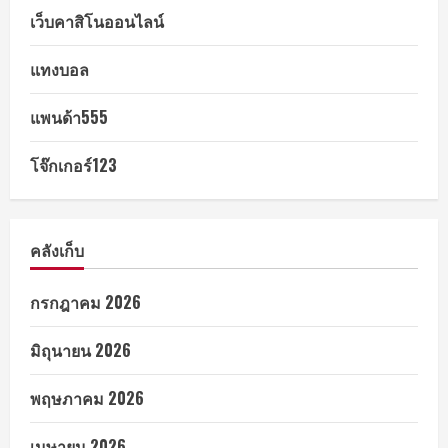
เว็บคาสิโนออนไลน์
แทงบอล
แพนด้า555
โจ๊กเกอร์123
คลังเก็บ
กรกฎาคม 2026
มิถุนายน 2026
พฤษภาคม 2026
เมษายน 2026