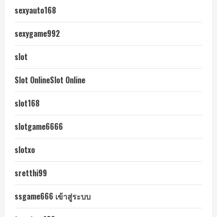
sexyauto168
sexygame992
slot
Slot OnlineSlot Online
slot168
slotgame6666
slotxo
sretthi99
ssgame666 เข้าสู่ระบบ