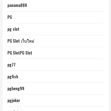
panama888
PG
pg slot
PG Slot เว็บใหม่
PG SlotPG Slot
pg77
pgfish
pgheng99
pgjoker