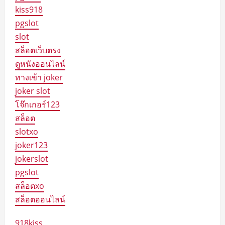
kiss918
pgslot
slot
สล็อตเว็บตรง
ดูหนังออนไลน์
ทางเข้า joker
joker slot
โจ๊กเกอร์123
สล็อต
slotxo
joker123
jokerslot
pgslot
สล็อตxo
สล็อตออนไลน์
918kiss