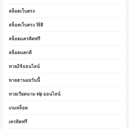
สล็อตเว็บตรง
สล็อตเว็บตรง 168
สล็อตเเครดิตฟรี
สล็อตแตกดี
หวย24ออนไลน์
หวยฮานอยวันนี้
หวยเวียดนาม vip ออนไลน์
เกมสล็อต
เครดิตฟรี