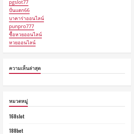
pgslot77
ปั่นแตก66
บาคาร่าออนไลน์
punpro777
ซื้อหวยออนไลน์
หวยออนไลน์
ความเห็นล่าสุด
หมวดหมู่
168slot
188bet