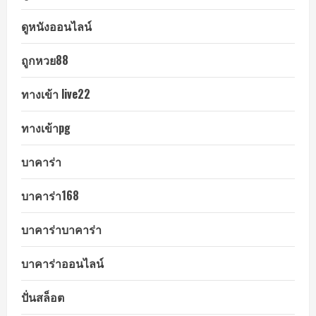
ดูหนังออนไลน์
ถูกหวย88
ทางเข้า live22
ทางเข้าpg
บาคาร่า
บาคาร่า168
บาคาร่าบาคาร่า
บาคาร่าออนไลน์
ปั่นสล็อต