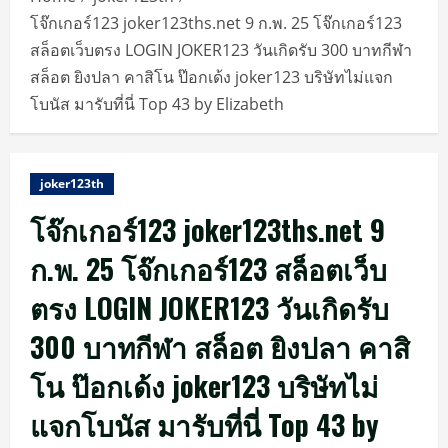
โจ๊กเกอร์123 joker123ths.net 9 ก.พ. 25 โจ๊กเกอร์123
สล็อตเว็บตรง LOGIN JOKER123 วันเกิดรับ 300 บาทกีฬา
สล็อต ยิงปลา คาสิโน ป๊อกเด้ง joker123 บริษัทไม่แจก
โบนัส มารับที่นี่ Top 43 by Elizabeth
joker123th
โจ๊กเกอร์123 joker123ths.net 9
ก.พ. 25 โจ๊กเกอร์123 สล็อตเว็บ
ตรง LOGIN JOKER123 วันเกิดรับ
300 บาทกีฬา สล็อต ยิงปลา คาสิ
โน ป๊อกเด้ง joker123 บริษัทไม่
แจกโบนัส มารับที่นี่ Top 43 by