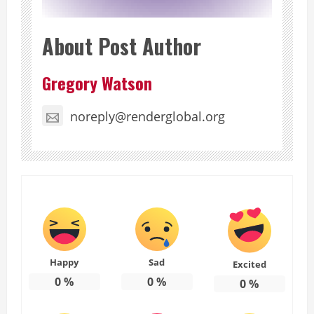
About Post Author
Gregory Watson
noreply@renderglobal.org
Happy
Sad
Excited
0
%
0
%
0
%