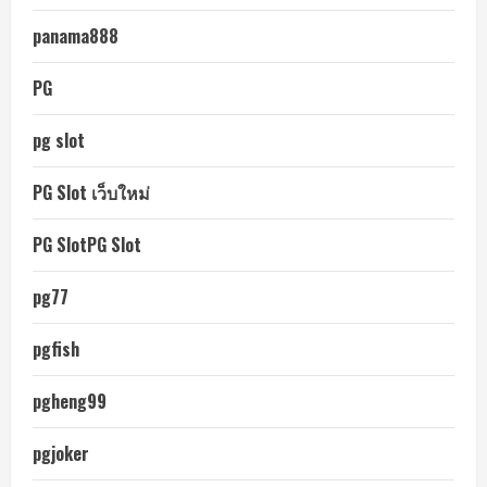
panama888
PG
pg slot
PG Slot เว็บใหม่
PG SlotPG Slot
pg77
pgfish
pgheng99
pgjoker