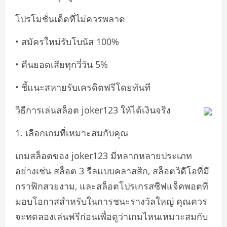
โปรโมชั่นเด็ดที่ไม่ควรพลาด
• สมัครใหม่รับโบนัส 100%
• คืนยอดเสียทุกวี่วัน 5%
• ชี้แนะสหายรับเครดิตฟรีโดยทันที
วิธีการเล่นสล็อต joker123 ให้ได้เงินจริง
1. เลือกเกมที่เหมาะสมกับคุณ
เกมสล็อตของ joker123 มีหลากหลายประเภท
อย่างเช่น สล็อต 3 รีลแบบคลาสสิก, สล็อตวิดีโอที่มี
กราฟิกสวยงาม, และสล็อตโปรเกรสซีฟแจ็คพอตที่
มอบโอกาสสำหรับในการชนะรางวัลใหญ่ คุณควร
จะทดลองเล่นฟรีก่อนเพื่อดูว่าเกมไหนเหมาะสมกับ