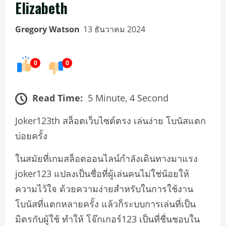
Elizabeth
Gregory Watson
13 ธันวาคม 2024
0
0
Read Time:
5 Minute, 4 Second
Joker123th สล็อตเว็บไซต์ตรง เล่นง่าย โบนัสแตก
บ่อยครั้ง
ในสมัยที่เกมสล็อตออนไลน์กำลังเดินทางมาแรง
joker123 แปลงเป็นชื่อที่ผู้เล่นคนไม่ใช่น้อยให้
ความไว้ใจ ด้วยความง่ายสำหรับในการใช้งาน
โบนัสที่แตกหลายครั้ง แล้วก็ระบบการเล่นที่เป็น
มิตรกับผู้ใช้ ทำให้ โจ๊กเกอร์123 เป็นที่ชื่นชอบใน