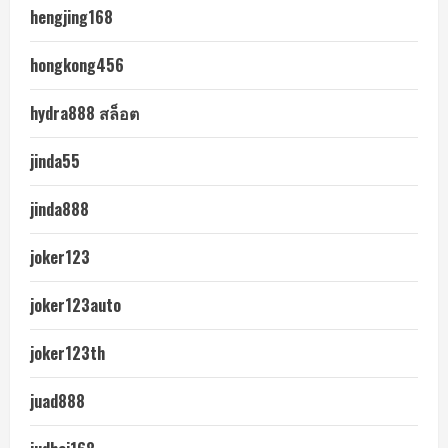
hengjing168
hongkong456
hydra888 สล็อต
jinda55
jinda888
joker123
joker123auto
joker123th
juad888