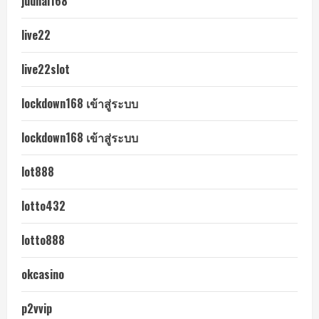
judhai168
live22
live22slot
lockdown168 เข้าสู่ระบบ
lockdown168 เข้าสู่ระบบ
lot888
lotto432
lotto888
okcasino
p2vvip