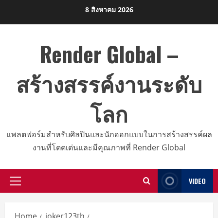
Skip
8 สิงหาคม 2026
to
content
Render Global –
สร้างสรรค์งานระดับ
โลก
แพลตฟอร์มสำหรับศิลปินและนักออกแบบในการสร้างสรรค์ผล
งานที่โดดเด่นและมีคุณภาพที่ Render Global
VIDEO
Primary
Menu
Home
joker123th