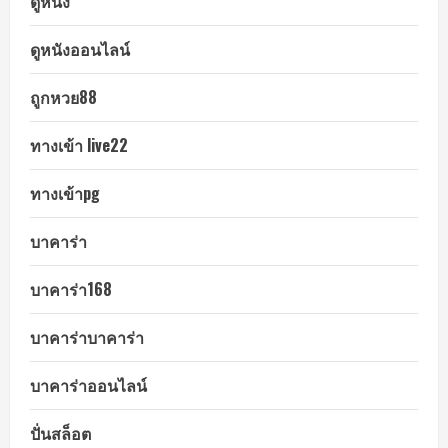
ดูหนัง
ดูหนังออนไลน์
ถูกหวย88
ทางเข้า live22
ทางเข้าpg
บาคาร่า
บาคาร่า168
บาคาร่าบาคาร่า
บาคาร่าออนไลน์
ปั่นสล็อต