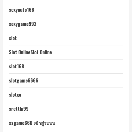
sexyauto168
sexygame992
slot
Slot OnlineSlot Online
slot168
slotgame6666
slotxo
sretthi99
ssgame666 เข้าสู่ระบบ