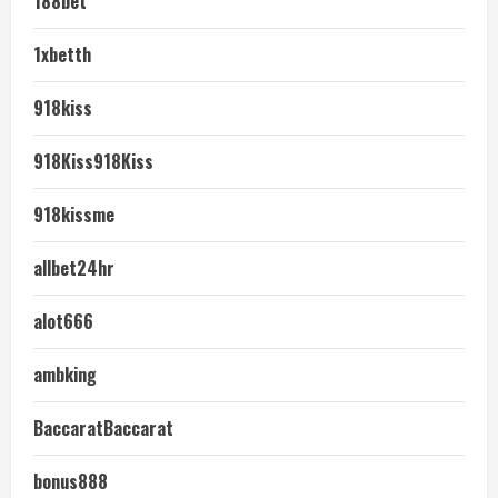
188bet
1xbetth
918kiss
918Kiss918Kiss
918kissme
allbet24hr
alot666
ambking
BaccaratBaccarat
bonus888