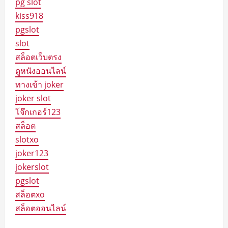
pg slot
kiss918
pgslot
slot
สล็อตเว็บตรง
ดูหนังออนไลน์
ทางเข้า joker
joker slot
โจ๊กเกอร์123
สล็อต
slotxo
joker123
jokerslot
pgslot
สล็อตxo
สล็อตออนไลน์