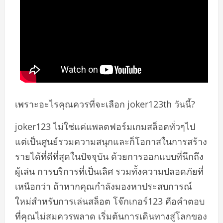
เพราะอะไรคุณควรที่จะเลือก joker123th วันนี้?
joker123 ไม่ใช่แค่แพลตฟอร์มเกมสล็อตทั่วๆไป
แต่เป็นศูนย์รวมความสนุกและก็โอกาสในการสร้าง
รายได้ที่ดีที่สุดในปัจจุบัน ด้วยการออกแบบที่นึกถึง
ผู้เล่น การบริการที่เป็นเลิศ รวมทั้งความปลอดภัยที่
เหนือกว่า ถ้าหากคุณกำลังมองหาประสบการณ์
ใหม่สำหรับการเล่นสล็อต โจ๊กเกอร์123 คือคำตอบ
ที่คุณไม่สมควรพลาด เริ่มต้นการเดินทางสู่โลกของ