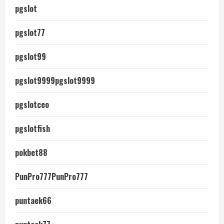
pgslot
pgslot77
pgslot99
pgslot9999pgslot9999
pgslotceo
pgslotfish
pokbet88
PunPro777PunPro777
puntaek66