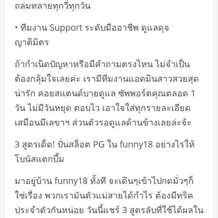
ถล่มทลายทุกวี่ทุกวัน
• ทีมงาน Support ระดับมืออาชีพ ดูแลดุจ
ญาติมิตร
ถ้ากำเนิดปัญหาหรือมีคำถามตรงไหน ไม่จำเป็น
ต้องกลุ้มใจเลยค่ะ เรามีทีมงานแอดมินสาวสวยสุด
น่ารัก คอยสแตนด์บายดูแล ซัพพอร์ตคุณตลอด 1
วัน ไม่มีวันหยุด ตอบไว เอาใจใส่ทุกรายละเอียด
เสมือนมีเลขาฯ ส่วนตัวรอดูแลด้านข้างเลยล่ะจ้ะ
3 สูตรเด็ด! ปั่นสล็อต PG ใน funny18 อย่างไรให้
โบนัสแตกบึ้ม
มาอยู่บ้าน funny18 ทั้งที จะเดินๆเข้าไปกดมั่วๆก็
ใช่เรื่อง พวกเรามันตัวแม่สายได้กำไร ต้องมีทริค
ประจำตัวกันหน่อย วันนี้แชร์ 3 สูตรลับที่ใช้ได้ผลใน