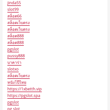
jinda55
slot99
สล็อต66
สล็อตเว็บตรง
สล็อตเว็บตรง
สล็อต888
สล็อต888
pgslot
pussy888
บาคาร่า
slotxo
สล็อตเว็บตรง
หนังโป๊ไทย
https://1xbetth.vip
https://pgslot.spa
pgslot
pg slot