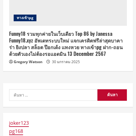
ทางเข้าpg
Funny18 รวมทุกค่ายในเว็บเดียว Top 86 by Janessa
Funny18.xyz อัพเดทระบบใหม่ แจกเครดิตฟรีล่าสุดบาคา
ร่า ยิงปลา สล็อต ป๊อกเด้ง แทงหวย ทางเข้าpg ฝาก-ถอน
ด้วยตัวเองไม่ต้องรอแอดมิน 13 December 2567
Gregory Watson
30 มกราคม 2025
ค้นหา
สำหรับ:
joker123
pg168