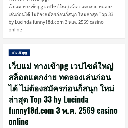
เว็บแม่ ทางเข้าpg เวปไซต์ใหญ่ สล็อตแตกง่าย ทดลอง
เล่นก่อนได้ ไม่ต้องสมัครก่อนก็สนุก ใหม่ล่าสุด Top 33
by Lucinda funny18d.com 3 พ.ค. 2569 casino
online
ทางเข้าpg
เว็บแม่ ทางเข้าpg เวปไซต์ใหญ่
สล็อตแตกง่าย ทดลองเล่นก่อน
ได้ ไม่ต้องสมัครก่อนก็สนุก ใหม่
ล่าสุด Top 33 by Lucinda
funny18d.com 3 พ.ค. 2569 casino
online