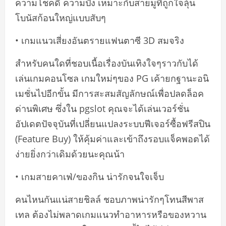
ความโชคดี ความปัง เหมาะกับสายมูที่ถูกใจลุ้น
โบนัสก้อนใหญ่แบบสับๆ
• เกมแนวเสี่ยงอันตรายแฟนตาซี 3D สมจริง
สำหรับคนใดที่ชอบเนื้อเรื่องบันเทิงใจๆราวกับได้
เล่นเกมคอนโซล เกมใหม่ๆของ PG เค้ายกฐานะอนิ
เมชั่นไปอีกขั้น มีการสะสมสัญลักษณ์เพื่อปลดล็อค
ด่านพิเศษ ซึ่งใน pgslot คุณจะได้เล่นเวอร์ชั่น
อัปเดตปัจจุบันที่เปลี่ยนแปลงระบบฟีเจอร์ซื้อฟรีสปิน
(Feature Buy) ให้คุ้มค่าและเข้าถึงรอบแจ็คพอตได้
ง่ายยิ่งกว่าเดิมด้วยนะคุณน้า
• เกมสายคาเฟ่/ของกิน น่ารักจนใจเจ็บ
คนไหนกันแน่สายชิลล์ ชอบภาพน่ารักๆโทนสีพาส
เทล ต้องไม่พลาดเกมแนวทำอาหารหรือของหวาน