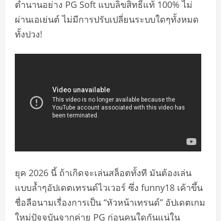
ตำนานอย่าง PG Soft แบบลิขสิทธิ์แท้ 100% ไม่
ผ่านเอเย่นต์ ไม่มีการปรับเปลี่ยนระบบใดๆทั้งหมด
ทั้งปวง!
ยุค 2026 นี้ ถ้าเกิดจะเล่นสล็อตทั้งที มันต้องเล่น
แบบล้ำๆอัปเดตเทรนด์ไวเวอร์ ซึ่ง funny18 เค้าขึ้น
ชื่อลือนามเรื่องการเป็น “หัวหน้าเทรนด์” อัปเดตเกม
ใหม่ปัจจุบันจากค่าย PG ก่อนคนใดกันแน่ใน