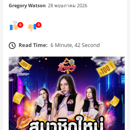
Gregory Watson
28 พฤษภาคม 2026
0
0
Read Time:
6 Minute, 42 Second