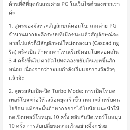
ด้านที่ดีที่สุดกับเกมค่าย PG ในเว็บไซต์ของพวกเรา
ค่ะ
1. สูตรมองจังหวะสัญลักษณ์คอมโบ: เกมค่าย PG
จำนวนมากจะคือระบบที่เมื่อชนะแล้วสัญลักษณ์จะ
หายไปแล้วก็มีสัญลักษณ์ใหม่ตกลงมา (Cascading
รีล) ทริคเป็น ถ้าหากตาไหนเริ่มมีคอมโบตลอดเกิน
3-4 ครั้งขึ้นไป ตาถัดไปทดลองขยับเงินเบทขึ้นสัก
หน่อย เนื่องจากว่าระบบกำลังเริ่มแจกรางวัลรัวๆ
แล้วจ้ะ
2. สูตรสลับเปิด-ปิด Turbo Mode: การเปิดโหมด
เทอร์โบจะก่อให้วงล้อหยุดเร็วขึ้น เหมาะสำหรับคน
ใจร้อน แม้กระนั้นถ้าหากอยากได้โบนัส แนะนำให้
กดเปิดเทอร์โบหมุน 10 ครั้ง สลับกับปิดเทอร์โบหมุน
10 ครั้ง การสับเปลี่ยนความเร็วอย่างงี้จะช่วย