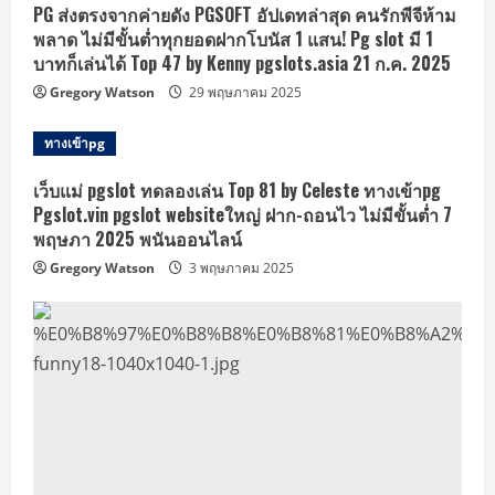
PG ส่งตรงจากค่ายดัง PGSOFT อัปเดทล่าสุด คนรักพีจีห้าม
R
พลาด ไม่มีขั้นต่ำทุกยอดฝากโบนัส 1 แสน! Pg slot มี 1
บาทก็เล่นได้ Top 47 by Kenny pgslots.asia 21 ก.ค. 2025
e
Gregory Watson
29 พฤษภาคม 2025
a
ทางเข้าpg
d
เว็บแม่ pgslot ทดลองเล่น Top 81 by Celeste ทางเข้าpg
Pgslot.vin pgslot websiteใหญ่ ฝาก-ถอนไว ไม่มีขั้นต่ำ 7
i
พฤษภา 2025 พนันออนไลน์
n
Gregory Watson
3 พฤษภาคม 2025
g