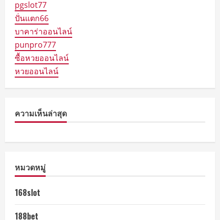
pgslot77
ปั่นแตก66
บาคาร่าออนไลน์
punpro777
ซื้อหวยออนไลน์
หวยออนไลน์
ความเห็นล่าสุด
หมวดหมู่
168slot
188bet