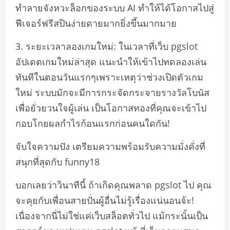
ทำลายจังหวะล็อกของระบบ AI ทำให้ได้โอกาสไปสู่
ฟีเจอร์ฟรีสปินง่ายดายมากยิ่งขึ้นมากมาย
3. ระยะเวลาลองเกมใหม่: ในเวลาที่เว็บ pgslot
อัปเดตเกมใหม่ล่าสุด แนะนำให้เข้าไปทดลองเล่น
ทันทีในตอนวันแรกๆเพราะเหตุว่าช่วงเปิดตัวเกม
ใหม่ ระบบมักจะมีการกระจัดกระจายรางวัลโบนัส
เพื่อยั่วยวนใจผู้เล่น เป็นโอกาสทองที่คุณจะเข้าไป
กอบโกยผลกำไรก้อนแรกก่อนคนใดกัน!
จับใจความปัง เตรียมความพร้อมรับความมั่งคั่งที่
สนุกที่สุดกับ funny18
บอกเลยว่าวินาทีนี้ ถ้าเกิดคุณพลาด pgslot ไป คุณ
จะคุยกับเพื่อนสายปั่นผู้อื่นไม่รู้เรื่องแน่นอนจ้ะ!
เนื่องจากนี่ไม่ใช่แค่เว็บสล็อตทั่วไป แม้กระนั้นเป็น