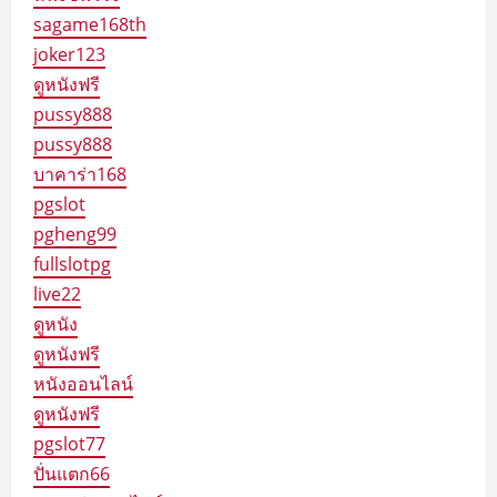
sagame168th
joker123
ดูหนังฟรี
pussy888
pussy888
บาคาร่า168
pgslot
pgheng99
fullslotpg
live22
ดูหนัง
ดูหนังฟรี
หนังออนไลน์
ดูหนังฟรี
pgslot77
ปั่นแตก66