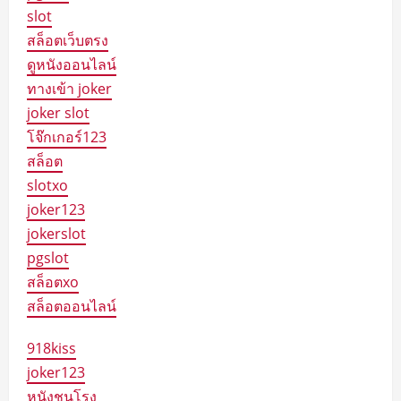
slot
สล็อตเว็บตรง
ดูหนังออนไลน์
ทางเข้า joker
joker slot
โจ๊กเกอร์123
สล็อต
slotxo
joker123
jokerslot
pgslot
สล็อตxo
สล็อตออนไลน์
918kiss
joker123
หนังชนโรง