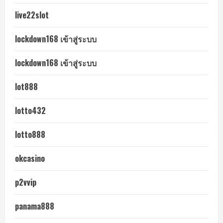
live22slot
lockdown168 เข้าสู่ระบบ
lockdown168 เข้าสู่ระบบ
lot888
lotto432
lotto888
okcasino
p2vvip
panama888