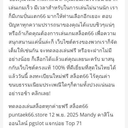
เล่นเกมเร็ว มีเวลาสำหรับในการเล่นไม่นานนัก เรา
ก็มีเกมปั่นแตก66 มากให้ท่านเลือกอีกเยอะ ตอบ
ปัญหาทุกความปรารถนาของคุณได้แบบชิวๆแน่ๆ
หรือถ้าเกิดคุณต้องการเล่นเกมสล็อต66 เพื่อความ
สนุกสนานแค่นั้นล่ะก็ เว็บไซต์ตรงของพวกเราก็จัด
เต็มให้เช่นกัน จะทดลองเล่นฟรี หรือจะฝากไม่มี
อย่างน้อย ก็เลือกได้แล้วแต่คุณเลยนะครับ มาสนุ
กกับเว็บไซต์ตรงแท้ 100% ที่ดีเยี่ยมที่สุดในไทยได้
แล้ววันนี้ ลงทะเบียนใหม่ฟรี สล็อต66 ไร้คุณค่า
ขนบธรรมเนียมประเพณีใดๆก็ตามทั้งปวงแน่นอน
อย่ารอช้า คลิกเลย!
ทดลองเล่นสล็อตทุกค่ายฟรี สล็อต66
puntaek66.store 12 พ.ย. 2025 Mandy คาสิโน
ออนไลน์ pgslot แจกบ่อย Top 71