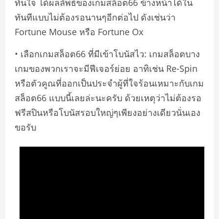
ทันใจ ได้ผลลัพธ์ของเกมสล็อต66 ข้างหน้าได้ใน
ทันทีแบบไม่ต้องรอนานๆอีกต่อไป ดังเช่นว่า
Fortune Mouse หรือ Fortune Ox
• เลือกเกมสล็อต66 ที่มีเข้าโบนัสไว: เกมสล็อตบาง
เกมของพวกเราจะมีฟีเจอร์ย่อย อาทิเช่น Re-Spin
หรือตัวคูณที่ออกเป็นประจำผู้ที่ใจร้อนเหมาะกับเกม
สล็อต66 แบบนี้เลยล่ะนะครับ ด้วยเหตุว่าไม่ต้องรอ
ฟรีสปินหรือโบนัสรอบใหญ่ๆเพียงอย่างเดียวนั่นเอง
ขอรับ