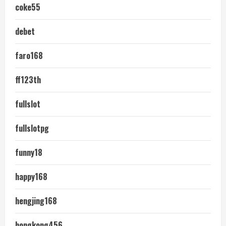
coke55
debet
faro168
ff123th
fullslot
fullslotpg
funny18
happy168
hengjing168
hongkong456