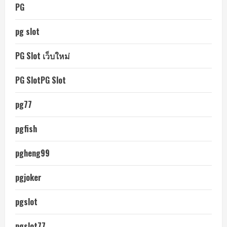
PG
pg slot
PG Slot เว็บใหม่
PG SlotPG Slot
pg77
pgfish
pgheng99
pgjoker
pgslot
pgslot77