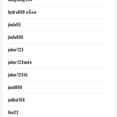
hydra888 สล็อต
jinda55
jinda888
joker123
joker123auto
joker123th
juad888
judhai168
live22