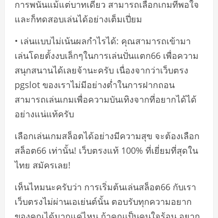
การพนันแม้แต่บาทเดียว สามารถเลือกเกมที่พอใจ
และก็ทดสอบเล่นได้อย่างเต็มเปี่ยม
• เล่นแบบไม่เน้นผลกำไรได้: คุณสามารถเข้ามา
เล่นโดยตั้งงบเล็กๆในการเล่นปั่นแตก66 เพื่อความ
สนุกสนานได้เลยจ้านะครับ เนื่องจากว่าเว็บตรง
pgslot ของเราไม่มีอย่างต่ำในการฝากถอน
สามารถเล่นเกมเพื่อความบันเทิงจากที่อยากได้ได้
อย่างแน่แท้ครับ
เลือกเล่นเกมสล็อตได้อย่างมีความสุข จะต้องเลือก
สล็อต66 เท่านั้น! เว็บตรงแท้ 100% ที่เยี่ยมที่สุดใน
ไทย สมัครเลย!
เห็นไหมนะครับว่า การเริ่มต้นเล่นสล็อต66 กับเรา
เว็บตรงไม่ผ่านเอเย่นต์นั้น ตอบรับทุกความอยาก
ของคุณได้มากแค่ไหน ถ้าคุณเป็นคนใจร้อน อยาก