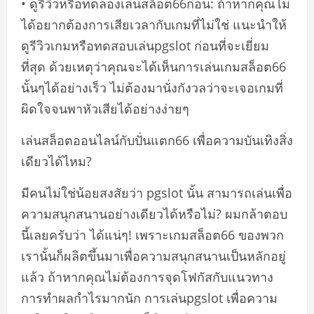
• ดูรีวิวหรือทดลองเล่นสล็อต66ก่อน: ถ้าหากคุณไม่
ได้อยากต้องการเสียเวลากับเกมที่ไม่ใช่ แนะนำให้
ดูรีวิวเกมหรือทดสอบเล่นpgslot ก่อนที่จะเยี่ยม
ที่สุด ด้วยเหตุว่าคุณจะได้เห็นการเล่นเกมสล็อต66
นั้นๆได้อย่างเร็ว ไม่ต้องมานั่งกังวลว่าจะเจอเกมที่
ผิดใจจนพาหัวเสียได้อย่างง่ายๆ
เล่นสล็อตออนไลน์กับปั่นแตก66 เพื่อความบันเทิงสิ่ง
เดียวได้ไหม?
มีคนไม่ใช่น้อยสงสัยว่า pgslot นั้น สามารถเล่นเพื่อ
ความสนุกสนานอย่างเดียวได้หรือไม่? ผมกล้าตอบ
นี้เลยครับว่า ได้แน่ๆ! เพราะเกมสล็อต66 ของพวก
เรานั้นก็ผลิตขึ้นมาเพื่อความสนุกสนานเป็นหลักอยู่
แล้ว ถ้าหากคุณไม่ต้องการจุดโฟกัสกับแนวทาง
การทำผลกำไรมากนัก การเล่นpgslot เพื่อความ