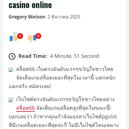
casino online
Gregory Watson
2 ธันวาคม 2025
0
0
Read Time:
4 Minute, 51 Second
สล็อต66 เว็บตรงอันดับแรกๆขวัญใจชาวไทย
จัดเต็มเกมสล็อตเยอะที่สุดในเวลานี้ แตกหนัก
แตกจริง สมัครเลย!
เว็บไซต์ตรงอันดับแรกๆขวัญใจชาวไทยอย่าง
สล็อต66
จัดเต็มเกมสล็อตสูงที่สุดในขณะนี้!
บอกเลยว่า ถ้าหากคุณกำลังมองหาเว็บไซต์pgslot
ที่มีเกมสล็อตเยอะที่สุดล่ะก็ ไม่มีเว็บไซต์ไหนเหมาะ