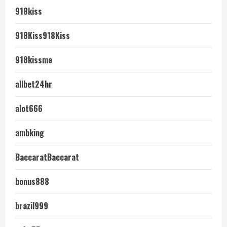
918kiss
918Kiss918Kiss
918kissme
allbet24hr
alot666
ambking
BaccaratBaccarat
bonus888
brazil999