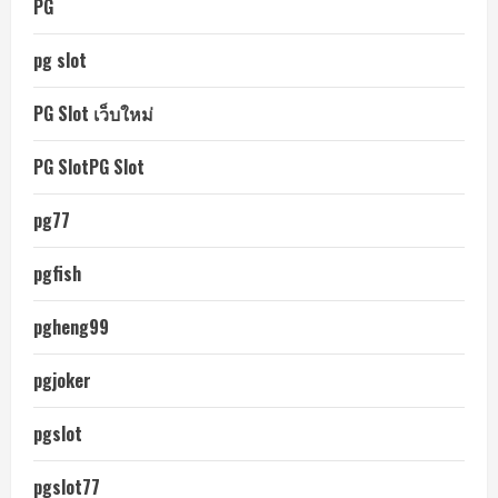
PG
pg slot
PG Slot เว็บใหม่
PG SlotPG Slot
pg77
pgfish
pgheng99
pgjoker
pgslot
pgslot77