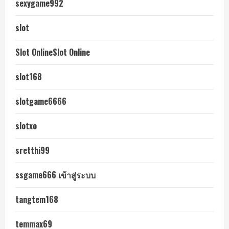
sexygame992
slot
Slot OnlineSlot Online
slot168
slotgame6666
slotxo
sretthi99
ssgame666 เข้าสู่ระบบ
tangtem168
temmax69