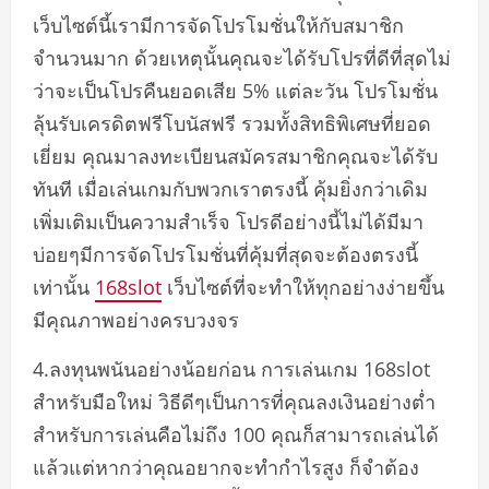
เว็บไซต์นี้เรามีการจัดโปรโมชั่นให้กับสมาชิก
จำนวนมาก ด้วยเหตุนั้นคุณจะได้รับโปรที่ดีที่สุดไม่
ว่าจะเป็นโปรคืนยอดเสีย 5% แต่ละวัน โปรโมชั่น
ลุ้นรับเครดิตฟรีโบนัสฟรี รวมทั้งสิทธิพิเศษที่ยอด
เยี่ยม คุณมาลงทะเบียนสมัครสมาชิกคุณจะได้รับ
ทันที เมื่อเล่นเกมกับพวกเราตรงนี้ คุ้มยิ่งกว่าเดิม
เพิ่มเติมเป็นความสำเร็จ โปรดีอย่างนี้ไม่ได้มีมา
บ่อยๆมีการจัดโปรโมชั่นที่คุ้มที่สุดจะต้องตรงนี้
เท่านั้น
168slot
เว็บไซต์ที่จะทำให้ทุกอย่างง่ายขึ้น
มีคุณภาพอย่างครบวงจร
4.ลงทุนพนันอย่างน้อยก่อน การเล่นเกม 168slot
สำหรับมือใหม่ วิธีดีๆเป็นการที่คุณลงเงินอย่างต่ำ
สำหรับการเล่นคือไม่ถึง 100 คุณก็สามารถเล่นได้
แล้วแต่หากว่าคุณอยากจะทำกำไรสูง ก็จำต้อง