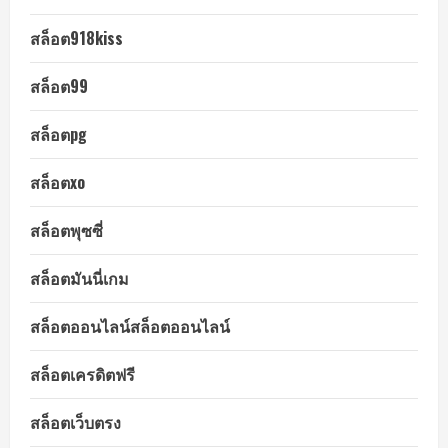
สล็อต918kiss
สล็อต99
สล็อตpg
สล็อตxo
สล็อตพุซซี่
สล็อตมันนี่เกม
สล็อตออนไลน์สล็อตออนไลน์
สล็อตเครดิตฟรี
สล็อตเว็บตรง