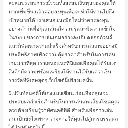
สะสมประสบการณ์รวมทั้งสะสมเงินทุนของคุณให้
มากเพิ่มขึ้น แล้วค่อยลงทุนเพื่อจะทำให้ท่านไปถึง
เป้าหมายได้ เราเสนอแนะมือใหม่ว่าควรลงทุน
อย่างต่ำ ก็เพื่อผู้เล่นนั้นมีความรู้และมีความเข้าใจ
ในระบบของการเล่นเกมอย่างละเอียดลออถ้วนถี่
และก็พัฒนาความสำเร็จสำหรับการเล่นเกมอย่างมี
ประสิทธิภาพเพื่อความคุ้มราคาสำหรับในการเล่น
เกมมากที่สุด เราเสนอแนะที่นี่เลยเพื่อคุณได้รับแต่
สิ่งดีๆมีความพร้อมเพรียงให้ท่านได้รับแต่ว่าเงิน
รางวัลที่พิเศษสุดๆเว็บไซต์นี้เพียงแค่นั้น
5.ปรับทัศนคติให้เก่งแบบเซียน ก่อนที่จะคุณจะ
ประสบผลสำเร็จสำหรับในการเล่นเกมเสี่ยงโชคคุณ
ควรต้องเรียนรู้ว่าทัศนคติที่ดี สำหรับเพื่อการเล่น
เกมเป็นยังไงเพราะว่าจะก่อให้คุณไปสู่การบรรลุผล
ได้ง่ายดังต่อไปนี้