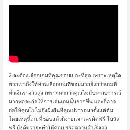
2.จะต้องเลือกเกมที่คุณชอบเยอะที่สุด เพราะเหตุใด
พวกเราถึงให้ท่านเลือกเกมที่ชอบมากยิ่งกว่าเกมที่
ทำเงินรางวัลสูง เพราะหากว่าคุณไม่มีประสบการณ์
มากพอจะก่อให้การเล่นเกมนั้นยากขึ้น และก็อาจ
ก่อให้คุณไปไม่ถึงฝั่งฝันที่คุณปรารถนาตั้งแต่ต้น
โดยเหตุนี้เกมที่ชอบแล้วก็ง่ายแจกเครดิตฟรี โบนัส
ฟรี ยังคุ้มว่าจะทำให้คุณบรรลุความสำเร็จสูง