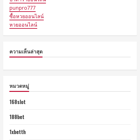
punpro777
ซื้อหวยออนไลน์
หวยออนไลน์
ความเห็นล่าสุด
หมวดหมู่
168slot
188bet
1xbetth