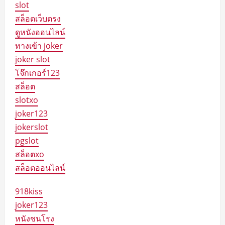
slot
สล็อตเว็บตรง
ดูหนังออนไลน์
ทางเข้า joker
joker slot
โจ๊กเกอร์123
สล็อต
slotxo
joker123
jokerslot
pgslot
สล็อตxo
สล็อตออนไลน์
918kiss
joker123
หนังชนโรง