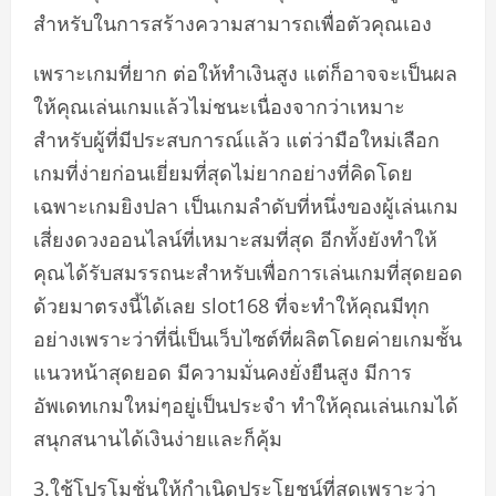
สำหรับในการสร้างความสามารถเพื่อตัวคุณเอง
เพราะเกมที่ยาก ต่อให้ทำเงินสูง แต่ก็อาจจะเป็นผล
ให้คุณเล่นเกมแล้วไม่ชนะเนื่องจากว่าเหมาะ
สำหรับผู้ที่มีประสบการณ์แล้ว แต่ว่ามือใหม่เลือก
เกมที่ง่ายก่อนเยี่ยมที่สุดไม่ยากอย่างที่คิดโดย
เฉพาะเกมยิงปลา เป็นเกมลำดับที่หนึ่งของผู้เล่นเกม
เสี่ยงดวงออนไลน์ที่เหมาะสมที่สุด อีกทั้งยังทำให้
คุณได้รับสมรรถนะสำหรับเพื่อการเล่นเกมที่สุดยอด
ด้วยมาตรงนี้ได้เลย slot168 ที่จะทำให้คุณมีทุก
อย่างเพราะว่าที่นี่เป็นเว็บไซต์ที่ผลิตโดยค่ายเกมชั้น
แนวหน้าสุดยอด มีความมั่นคงยั่งยืนสูง มีการ
อัพเดทเกมใหม่ๆอยู่เป็นประจำ ทำให้คุณเล่นเกมได้
สนุกสนานได้เงินง่ายและก็คุ้ม
3.ใช้โปรโมชั่นให้กำเนิดประโยชน์ที่สุดเพราะว่า