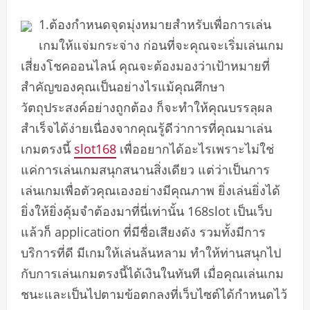
1.ต้องกำหนดจุดมุ่งหมายสำหรับเพื่อการเล่น
เกมให้แจ่มกระจ่าง ก่อนที่จะคุณจะเริ่มเล่นเกม
เสี่ยงโชคออนไลน์ คุณจะต้องมองว่าเป้าหมายที่
สำคัญของคุณเป็นอย่างไรแม้คุณศึกษา
วัตถุประสงค์อย่างถูกต้อง ก็จะทำให้คุณบรรลุผล
สำเร็จได้ง่ายเนื่องจากคุณรู้ดีว่าการที่คุณมาเล่น
เกมตรงนี้
slot168
เพื่ออยากได้อะไรเพราะไม่ใช่
แค่การเล่นเกมสนุกสนานสิ่งเดียว แต่ว่าเป็นการ
เล่นเกมเพื่อตัวคุณเองอย่างมีคุณภาพ ยิ่งเล่นยิ่งได้
ยิ่งให้ยิ่งคุ้มจำต้องมาที่นี่เท่านั้น 168slot เป็นเว็บ
แล้วก็ application ที่มีชื่อเสียงดัง รวมทั้งมีการ
บริการที่ดี มีเกมให้เล่นล้นหลาม ทำให้ท่านสนุกไป
กับการเล่นเกมตรงนี้ได้เงินในทันที เมื่อคุณเล่นเกม
ชนะและเป็นไปตามข้อตกลงที่เว็บไซต์ได้กำหนดไว้