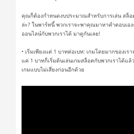
คุณก็ต้องกำหนดงบประมาณสำหรับการเล่น สล็อต เอ
ล่ะ? ในพาร์ทนี้ พวกเราจะพาคุณมาหาคำตอบเองค
ออนไลน์กับพวกเราได้ มาดูกันเลย!
• เริ่มเพียงแต่ 1 บาทต่อเบท: เกมโดยมากของเราจ
แค่ 1 บาทก็เริ่มต้นเล่นเกมสล็อตกับพวกเราได้แล
เกมแบบไม่เสี่ยงก่อนอีกด้วย