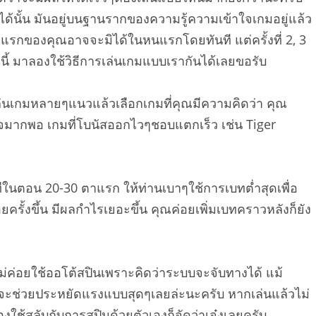
้ได้นั้น มันอยู่บนฐานรากของความรู้ความเข้าใจเกมอยู่แล้ว
ไรทีแรกของคุณอาจจะมิได้ในหนแรกโดยทันที แต่ครั้งที่ 2, 3
ตุนี้ มาลองใช้วิธีการเล่นเกมแบบเรากันได้เลยขอรับ
นเกมหลายๆแนวแล้วเลือกเกมที่คุณมีความคิดว่า คุณ
นใจมากพอ เกมที่โบนัสออกไวๆชอบแตกเร็ว เช่น Tiger
นทีในตอน 20-30 ตาแรก ให้ท่านเบาๆใช้การเบทต่ำสุดเพื่อ
ยครั้งขึ้น มีผลกำไรเยอะขึ้น คุณค่อยเพิ่มเบทคราวหลังก็ยัง
่ค่อยใช้ออโต้สปินเพราะคิดว่าระบบจะจับทางได้ แม้
นจะช่วยประหยัดแรงแบบสุดๆเลยล่ะนะครับ หากเล่นแล้วไม่
ใช้สลับกับการสปินด้วยตัวเองก็จัดว่าเจ๋งเลยครับ