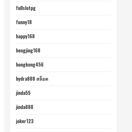
fullslotpg
funny18
happy168
hengjing168
hongkong456
hydra888 สล็อต
jinda55
jinda888
joker123