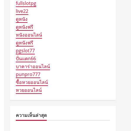
fullslotpg
live22
ดูหนัง
ดูหนังฟรี
หนังออนไลน์
ดูหนังฟรี
pgslot77
ปั่นแตก66
บาคาร่าออนไลน์
punpro777
ซื้อหวยออนไลน์
หวยออนไลน์
ความเห็นล่าสุด