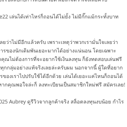
2 เล่นได้เท่าไหร่ก็ถอนได้ไม่ยั้ง ไม่มีกั๊กแม้กระทั้งบาท
ยว่าไม่มีอีกแล้วครับ เพราะเหตุว่าพวกเรามั่นใจเลยว่า
รของนักเดิมพันเยอะมากได้อย่างแน่นอน โดยเฉพาะ
หากคุณไม่ต้องการที่จะอยากใช้เงินลงทุน ก็ยังทดสอบเล่นฟรี
ทุกกลุ่มอย่างแท้จริงเลยล่ะครับผม นอกจากนี้ ผู้ใดที่อยาก
รของเราไปปรับใช้ได้อีกด้วย เล่นได้เยอะแค่ไหนก็ถอนได้
้าหากคุณพอใจล่ะก็ ลงทะเบียนเป็นสมาชิกใหม่ฟรี สมัครเลย!
2025 Aubrey ดูรีวิวจากลูกค้าจริง สล็อตลงทุนงบน้อย กำไร