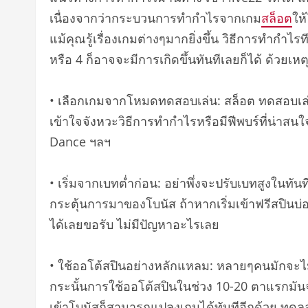
เนื่องจากว่ากระบวนการทำกำไรจากเกม
สล็อต
ให
แม้คุณรู้เรื่องเกมต่างๆมากยิ่งขึ้น วิธีการทำกำ
หรือ 4 ก็อาจจะมีการเกิดขึ้นทันทีเลยก็ได้ ด้วยเห
• เลือกเกมจากโหมดทดสอบเล่น: สล็อต ทดสอบเล่
เข้าใจจังหวะวิธีการทำกำไรหรือมีฟีพบร์ที่น่าส
Dance ฯลฯ
• เริ่มจากเบทต่ำก่อน: อย่าพึ่งจะปรับเบทสูงในทั
กระตุ้นการมาของโบนัส ถ้าหากเริ่มเข้าฟรีสปินบ่อ
ได้เลยขอรับ ไม่มีปัญหาอะไรเลย
• ใช้ออโต้สปินอย่างหลักแหลม: หลายๆคนมักจะไม
กระนั้นการใช้ออโต้สปินในช่วง 10-20 ตาแรกมั
เข้าโบนัสก็สามารถแปลงเกมได้ทันทีอีกด้วย ทดลอง