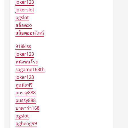
joker123
jokerslot
pgslot
สล็อตxo
สล็อตออนไลน์
918kiss
joker123
หนังชนโรง
sagame168th
joker123
ดูหนังฟรี
pussy888
pussy888
บาคาร่า168
pgslot
pgheng99