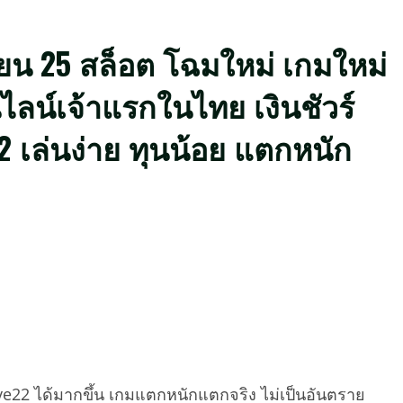
ายน 25 สล็อต โฉมใหม่ เกมใหม่
นไลน์เจ้าแรกในไทย เงินชัวร์
2 เล่นง่าย ทุนน้อย แตกหนัก
live22 ได้มากขึ้น เกมแตกหนักแตกจริง ไม่เป็นอันตราย