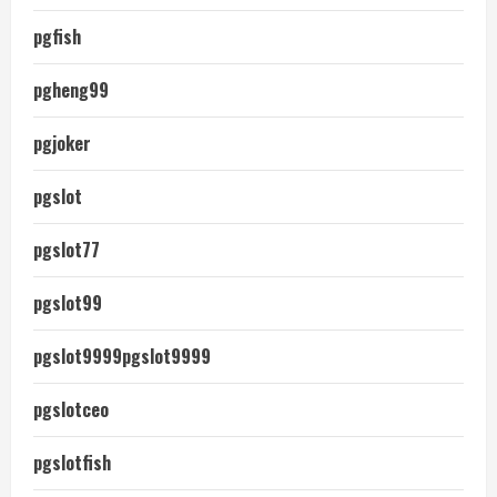
pgfish
pgheng99
pgjoker
pgslot
pgslot77
pgslot99
pgslot9999pgslot9999
pgslotceo
pgslotfish