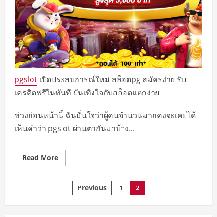
pgslot
เปิดประสบการณ์ใหม่ สล็อตpg สมัครง่าย รับ
เครดิตฟรีในทันที บันเทิงใจกับสล็อตแตกง่าย
ช่วงก่อนหน้านี้ ฉันมั่นใจว่าผู้คนจำนวนมากคงจะเคยได้
เห็นคำว่า pgslot ผ่านตากันมาบ้าง...
Read
Read More
more
about
PG
Posts
14
Previous
1
2
DEC
25
pagination
PG
สล็อต