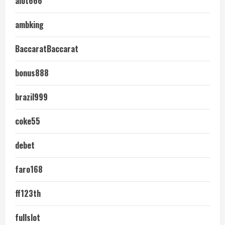
alot666
ambking
BaccaratBaccarat
bonus888
brazil999
coke55
debet
faro168
ff123th
fullslot