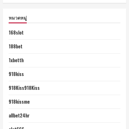
หมวดหมู่
168slot
188bet
1xbetth
918kiss
918Kiss918Kiss
918kissme
allbet24hr