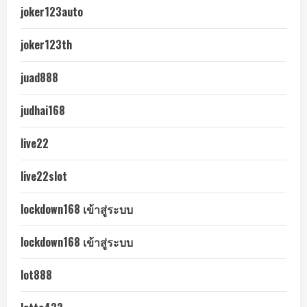
joker123auto
joker123th
juad888
judhai168
live22
live22slot
lockdown168 เข้าสู่ระบบ
lockdown168 เข้าสู่ระบบ
lot888