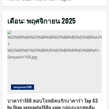
เดือน:
พฤศจิกายน 2025
sexyauto168
บาคาร่า168 ตอบโจทย์คนรักบาคาร่า Top 63
by Dian sexyauto168a.com กล่องแจกสุดคุ้ม