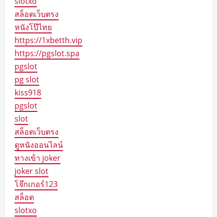
slotxo
Katja
pgslots.shop
สล็อตเว็บตรง
หนังโป๊ไทย
https://1xbetth.vip
https://pgslot.spa
pgslot
pg slot
kiss918
pgslot
slot
สล็อตเว็บตรง
ดูหนังออนไลน์
ทางเข้า joker
joker slot
โจ๊กเกอร์123
สล็อต
slotxo