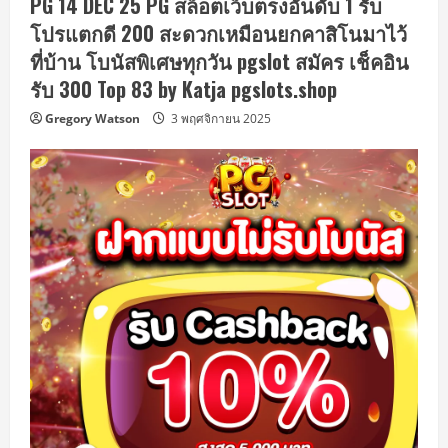
PG 14 DEC 25 PG สล็อตเว็บตรงอันดับ 1 รับ
สล็อต
ไม่มี
โปรแตกดี 200 สะดวกเหมือนยกคาสิโนมาไว้
ขั้น
ต่ำ
ที่บ้าน โบนัสพิเศษทุกวัน pgslot สมัคร เช็คอิน
พร้อม
ให้
รับ 300 Top 83 by Katja pgslots.shop
คำ
ปรึกษา
Gregory Watson
3 พฤศจิกายน 2025
24
ช.ม.
เกม
คา
สิ
โน
ระดับ
ชั้น
นำ
สล็อต
สุด
มันส์
สมจริง
ลงทุน
น้อย
Top
60
by
Tonja
Secufamilyhouse.org
12
DEC
69