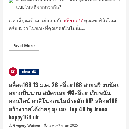
เว็บ
ใหญ่
แบบไหนดีมากกว่ากัน?
ใหม่
ล่าสุด
Top
เวลาที่คุณเข้ามาเล่นเกมกับ
สล็อต777
คุณเคยพินิจไหม
16
by
ครับผมว่า ในขณะที่คุณกดสปินไปนั้น...
Mammie
Punpro777.ceo
8
พ.ย.
Read
Read More
2025
more
about
เว็บ
เปิด
ใหม่
สล็อต777
สล็อต168
เครดิต
ฟรี
Top
สล็อต168 13 ม.ค. 26 สล็อต168 สายฟรี งบน้อย
85
by
อยากปั่นนาน สมัครเลย พีจีสล็อต เว็บพนัน
Francine
webใหญ่
ออนไลน์ คาสิโนออนไลน์ระดับ VIP สล็อต168
รวม
ทาง
สร้างรายได้ง่ายๆ ลุยเลย Top 48 by Jonna
เข้า
สล็อต
happy168.uk
รับ
เครดิต
Gregory Watson
5 พฤศจิกายน 2025
ฟรี