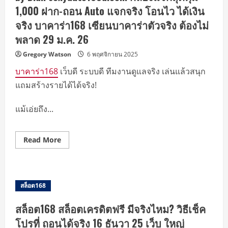
1,000 ฝาก-ถอน Auto แจกจริง โอนไว ได้เงิน
จริง บาคาร่า168 เซียนบาคาร่าตัวจริง ต้องไม่
พลาด 29 ม.ค. 26
Gregory Watson
6 พฤศจิกายน 2025
บาคาร่า168
เว็บดี ระบบดี ทีมงานดูแลจริง เล่นแล้วสนุก
แถมสร้างรายได้ได้จริง!
แม้เอ่ยถึง...
Read
Read More
more
about
บา
คา
ร่า168
ตอบ
สล็อต168
โจทย์
คน
รัก
สล็อต168 สล็อตเครดิตฟรี มีจริงไหม? วิธีเช็ค
บา
คา
โปรที่ ถอนได้จริง 16 ธันวา 25 เว็บ ใหญ่
ร่า