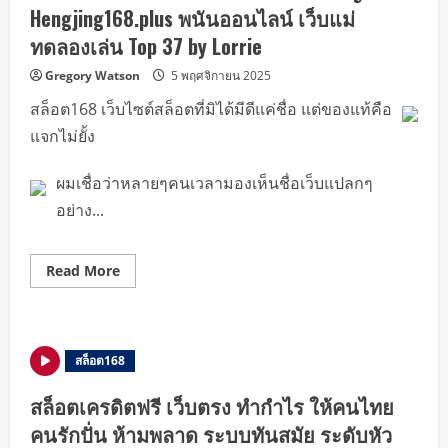
Top
Hengjing168.plus พนันออนไลน์ เว็บแม่
63
by
ทดลองเล่น Top 37 by Lorrie
Dian
sexyauto168a.com
Gregory Watson
5 พฤศจิกายน 2025
กล่อง
แจก
สุด
สล็อต168 เว็บไซต์สล็อตที่มิได้มีดีแค่ชื่อ แต่ของแท้คือ
คุ้ม
1,000
แจกไม่ยั้ง
ฝาก-
ถอน
Auto
ผมเชื่อว่าหลายๆคนเวลามองเห็นชื่อเว็บแปลกๆ
แจก
จริง
อย่าง...
โอน
ไว
ได้
เงิน
Read
Read More
จริง
more
บา
about
คา
สล็อต168
ร่า168
สล็อต
เซียน
เครดิต
บา
ฟรี
คา
สล็อต168
มี
ร่า
จริง
ตัว
ไหม?
จริง
สล็อตเครดิตฟรี เว็บตรง ทำกำไร ให้คนไทย
วิธี
ต้อง
เช็ค
ไม่
คนรักปั่น ห้ามพลาด ระบบทันสมัย ระดับหัว
โปร
พลาด